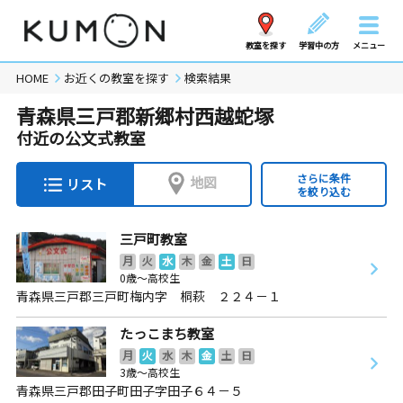
教室を探す
学習中の方
メニュー
HOME
お近くの教室を探す
検索結果
青森県三戸郡新郷村西越蛇塚
付近の公文式教室
さらに条件
地図
リスト
を絞り込む
三戸町教室
月
火
水
木
金
土
日
0歳～高校生
青森県三戸郡三戸町梅内字 桐萩 ２２４－１
たっこまち教室
月
火
水
木
金
土
日
3歳～高校生
青森県三戸郡田子町田子字田子６４－５