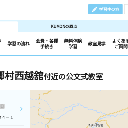
学習中の方
KUMONの原点
の
会費・各種
無料体験
よくあ
学習の流れ
教室見学
手続き
学習
ご質問
郷村西越舘
付近の公文式教室
日
２４－１