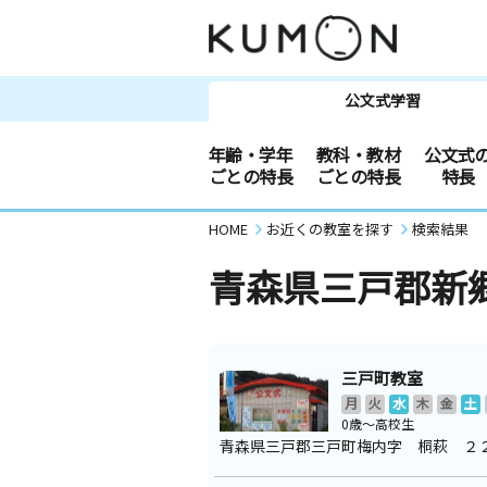
公文式学習
年齢・学年
教科・教材
公文式
ごとの特長
ごとの特長
特長
HOME
お近くの教室を探す
検索結果
青森県三戸郡新
三戸町教室
月
火
水
木
金
土
0歳～高校生
青森県三戸郡三戸町梅内字 桐萩 ２