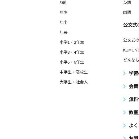
3歳
英語
年少
国語
年中
公文式
年長
公文式
小学1・2年生
KUMO
小学3・4年生
どんなも
小学5・6年生
中学生・高校生
学習
大学生・社会人
会費
無料
教室
よく
お問