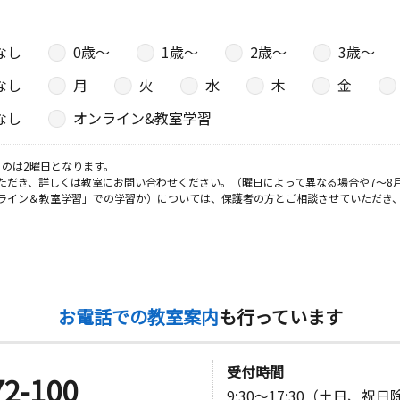
なし
0歳〜
1歳〜
2歳〜
3歳〜
なし
月
火
水
木
金
なし
オンライン&教室学習
のは2曜日となります。
ただき、詳しくは教室にお問い合わせください。（曜日によって異なる場合や7～8
ライン＆教室学習」での学習か）については、保護者の方とご相談させていただき
お電話での教室案内
も行っています
受付時間
72-100
9:30～17:30（土日、祝