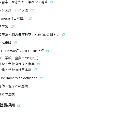
ン習字・かきかた・筆ペン・毛筆
ランス語・ドイツ語
panese（日本語）
信学習
習療法・脳の健康教室・KUMONの脳トレ
もん出版
®
®
EFL Primary
/
TOEFL Junior
設・学校・企業での公文式
施設・学校向け導入事業
企業・学校向け日本語
lish Immersion Activities
治体・省庁との連携
団との連携
社員採用