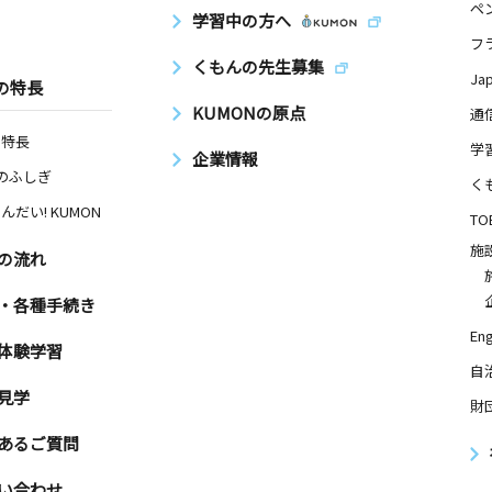
ペ
学習中の方へ
フ
くもんの先生募集
Ja
の特長
KUMONの原点
通
の特長
学
企業情報
Nのふしぎ
く
んだい! KUMON
TO
施
の流れ
・各種手続き
Eng
体験学習
自
見学
財
あるご質問
い合わせ