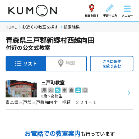
教室を探す
学習中の方
メニュー
HOME
お近くの教室を探す
検索結果
青森県三戸郡新郷村西越向田
付近の公文式教室
さらに条件
地図
リスト
を絞り込む
三戸町教室
月
火
水
木
金
土
日
0歳～高校生
青森県三戸郡三戸町梅内字 桐萩 ２２４－１
お電話での教室案内
も行っています