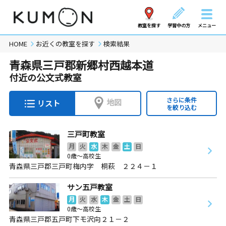
教室を探す
学習中の方
メニュー
HOME
お近くの教室を探す
検索結果
青森県三戸郡新郷村西越本道
付近の公文式教室
さらに条件
地図
リスト
を絞り込む
三戸町教室
月
火
水
木
金
土
日
0歳～高校生
青森県三戸郡三戸町梅内字 桐萩 ２２４－１
サン五戸教室
月
火
水
木
金
土
日
0歳～高校生
青森県三戸郡五戸町下モ沢向２１－２