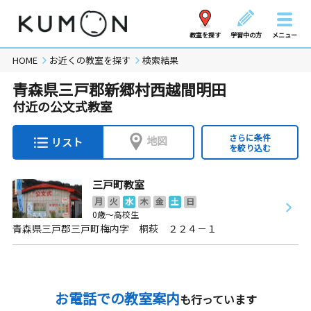
教室を探す
学習中の方
メニュー
HOME
お近くの教室を探す
検索結果
青森県三戸郡新郷村西越間明田
付近の公文式教室
さらに条件
地図
リスト
を絞り込む
三戸町教室
月
火
水
木
金
土
日
0歳～高校生
青森県三戸郡三戸町梅内字 桐萩 ２２４－１
お電話での教室案内
も行っています