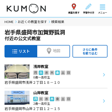
教室を探す
学習中の方
メニュー
HOME
お近くの教室を探す
検索結果
岩手県盛岡市加賀野狐洞
付近の公文式教室
さらに条件
地図
リスト
を絞り込む
浅岸教室
月
火
水
木
金
土
日
0歳～高校生
岩手県盛岡市浅岸２丁目１８－１０
山岸教室
月
火
水
木
金
土
日
2歳～高校生
岩手県盛岡市山岸２丁目１２－１５