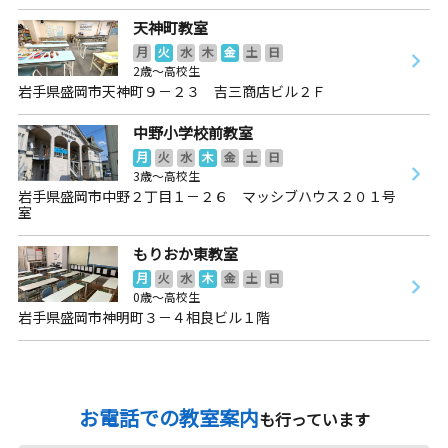
天神町教室
月
火
水
木
金
土
日
2歳～高校生
岩手県盛岡市天神町９－２３ 吉三商店ビル２Ｆ
中野小学校前教室
月
火
水
木
金
土
日
3歳～高校生
岩手県盛岡市中野２丁目１－２６ マッシブハウス２０１号
室
もりおか東教室
月
火
水
木
金
土
日
0歳～高校生
岩手県盛岡市神明町３－４相良ビル１階
お電話での教室案内
も行っています