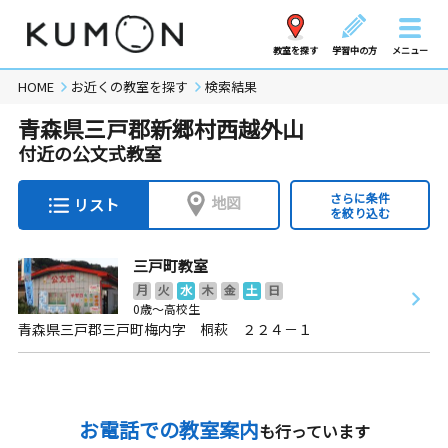
教室を探す
学習中の方
メニュー
HOME
お近くの教室を探す
検索結果
青森県三戸郡新郷村西越外山
付近の公文式教室
さらに条件
地図
リスト
を絞り込む
三戸町教室
月
火
水
木
金
土
日
0歳～高校生
青森県三戸郡三戸町梅内字 桐萩 ２２４－１
お電話での教室案内
も行っています