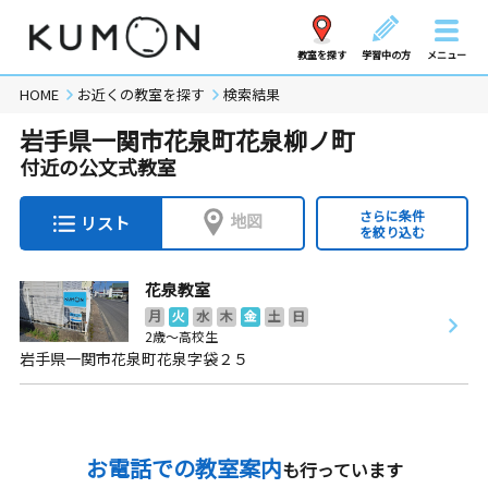
教室を探す
学習中の方
メニュー
HOME
お近くの教室を探す
検索結果
岩手県一関市花泉町花泉柳ノ町
付近の公文式教室
さらに条件
地図
リスト
を絞り込む
花泉教室
月
火
水
木
金
土
日
2歳～高校生
岩手県一関市花泉町花泉字袋２５
お電話での教室案内
も行っています