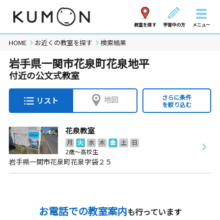
教室を探す
学習中の方
メニュー
HOME
お近くの教室を探す
検索結果
岩手県一関市花泉町花泉地平
付近の公文式教室
さらに条件
地図
リスト
を絞り込む
花泉教室
月
火
水
木
金
土
日
2歳～高校生
岩手県一関市花泉町花泉字袋２５
お電話での教室案内
も行っています