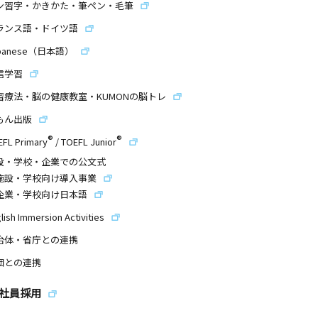
ン習字・かきかた・筆ペン・毛筆
ランス語・ドイツ語
panese（日本語）
信学習
習療法・脳の健康教室・KUMONの脳トレ
もん出版
®
®
EFL Primary
/
TOEFL Junior
設・学校・企業での公文式
施設・学校向け導入事業
企業・学校向け日本語
lish Immersion Activities
治体・省庁との連携
団との連携
社員採用