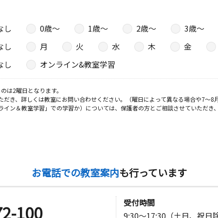
なし
0歳〜
1歳〜
2歳〜
3歳〜
なし
月
火
水
木
金
なし
オンライン&教室学習
のは2曜日となります。
ただき、詳しくは教室にお問い合わせください。（曜日によって異なる場合や7～8
ライン＆教室学習」での学習か）については、保護者の方とご相談させていただき
お電話での教室案内
も行っています
受付時間
72-100
9:30～17:30（土日、祝