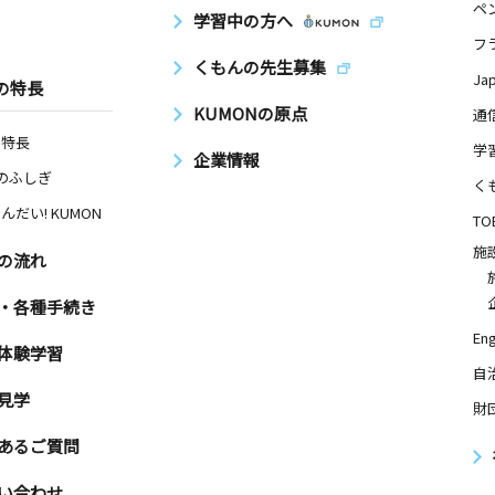
ペ
学習中の方へ
フ
くもんの先生募集
Ja
の特長
KUMONの原点
通
の特長
学
企業情報
Nのふしぎ
く
んだい! KUMON
TO
施
の流れ
・各種手続き
Eng
体験学習
自
見学
財
あるご質問
い合わせ