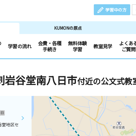
学習中の方
KUMONの原点
の
会費・各種
無料体験
よくあ
学習の流れ
教室見学
手続き
学習
ご質問
刺岩谷堂南八日市
付近の公文式教
日
谷堂地区セ