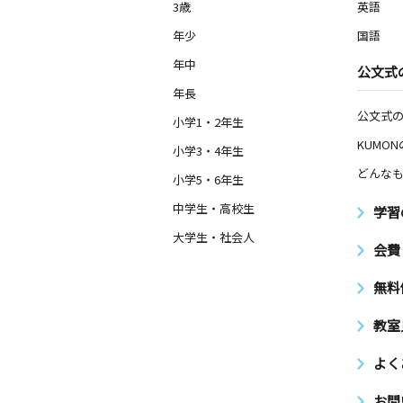
3歳
英語
年少
国語
年中
公文式
年長
公文式
小学1・2年生
KUMO
小学3・4年生
どんなも
小学5・6年生
中学生・高校生
学習
大学生・社会人
会費
無料
教室
よく
お問