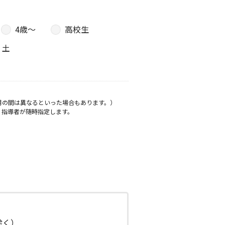
4歳〜
高校生
土
月の間は異なるといった場合もあります。）
、指導者が随時指定します。
日除く）