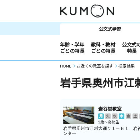
公文式学習
年齢・学年
教科・教材
公文式
ごとの特長
ごとの特長
特長
HOME
お近くの教室を探す
検索結果
岩手県奥州市江
岩谷堂教室
月
火
水
木
金
土
5歳～高校生
岩手県奥州市江刺大通り１－６１ 岩
ンター