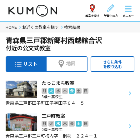
教室を探す
学習中の方
メニュー
HOME
お近くの教室を探す
検索結果
青森県三戸郡新郷村西越舘合沢
付近の公文式教室
さらに条件
地図
リスト
を絞り込む
たっこまち教室
月
火
水
木
金
土
日
3歳～高校生
青森県三戸郡田子町田子字田子６４－５
三戸町教室
月
火
水
木
金
土
日
0歳～高校生
青森県三戸郡三戸町梅内字 桐萩 ２２４－１