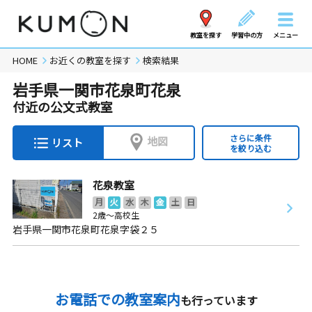
教室を探す
学習中の方
メニュー
HOME
お近くの教室を探す
検索結果
岩手県一関市花泉町花泉
付近の公文式教室
さらに条件
地図
リスト
を絞り込む
花泉教室
月
火
水
木
金
土
日
2歳～高校生
岩手県一関市花泉町花泉字袋２５
お電話での教室案内
も行っています