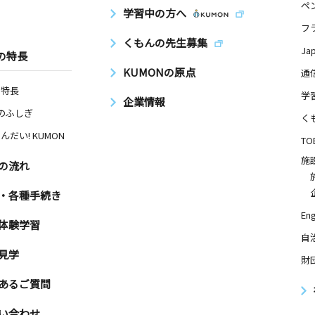
ペ
学習中の方へ
フ
くもんの先生募集
Ja
の特長
KUMONの原点
通
の特長
学
企業情報
Nのふしぎ
く
んだい! KUMON
TO
施
の流れ
・各種手続き
Eng
体験学習
自
見学
財
あるご質問
い合わせ