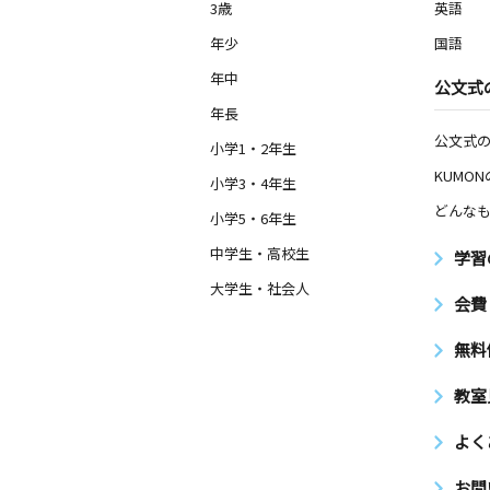
3歳
英語
年少
国語
年中
公文式
年長
公文式
小学1・2年生
KUMO
小学3・4年生
どんなも
小学5・6年生
中学生・高校生
学習
大学生・社会人
会費
無料
教室
よく
お問