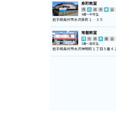
泉町教室
月
火
水
木
金
土
4歳～中学生
岩手県奥州市水沢泉町１‐３５
常盤教室
月
火
水
木
金
土
3歳～高校生
岩手県奥州市水沢神明町１丁目５番４