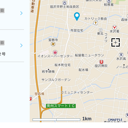
日
日
２号
1km