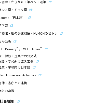
ン習字・かきかた・筆ペン・毛筆
ランス語・ドイツ語
panese（日本語）
信学習
習療法・脳の健康教室・KUMONの脳トレ
もん出版
®
®
EFL Primary
/
TOEFL Junior
設・学校・企業での公文式
施設・学校向け導入事業
企業・学校向け日本語
lish Immersion Activities
治体・省庁との連携
団との連携
社員採用