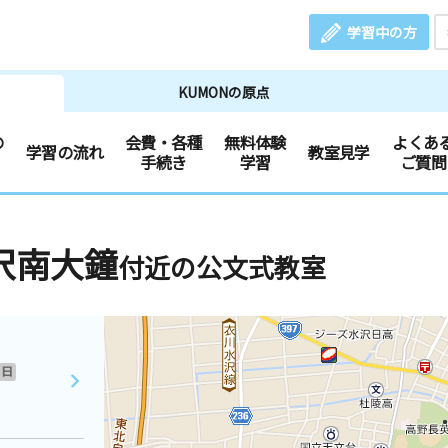
学習中の方
KUMONの原点
の
会費・各種
無料体験
よくあ
学習の流れ
教室見学
手続き
学習
ご質問
沢南大鐘
付近の公文式教室
日