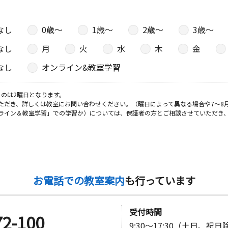
なし
0歳〜
1歳〜
2歳〜
3歳〜
なし
月
火
水
木
金
なし
オンライン&教室学習
のは2曜日となります。
ただき、詳しくは教室にお問い合わせください。（曜日によって異なる場合や7～8
ライン＆教室学習」での学習か）については、保護者の方とご相談させていただき
お電話での教室案内
も行っています
受付時間
72-100
9:30～17:30（土日、祝