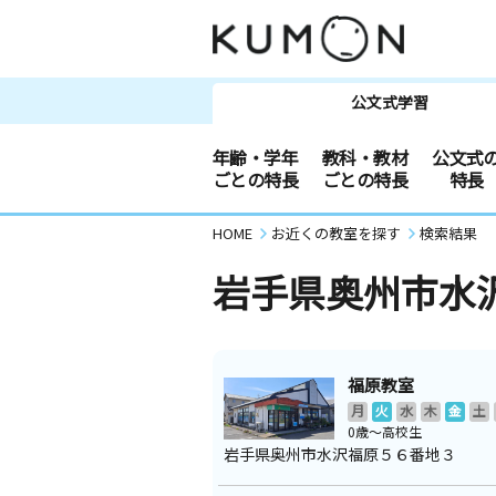
公文式学習
年齢・学年
教科・教材
公文式
ごとの特長
ごとの特長
特長
HOME
お近くの教室を探す
検索結果
岩手県奥州市水
福原教室
月
火
水
木
金
土
0歳～高校生
岩手県奥州市水沢福原５６番地３