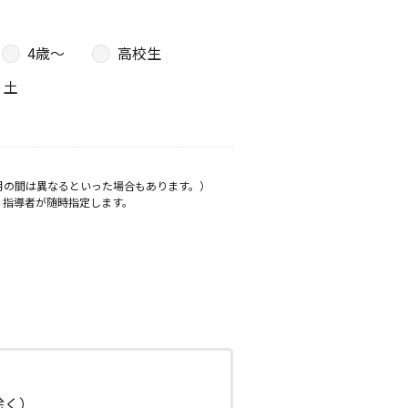
4歳〜
高校生
土
月の間は異なるといった場合もあります。）
、指導者が随時指定します。
日除く）