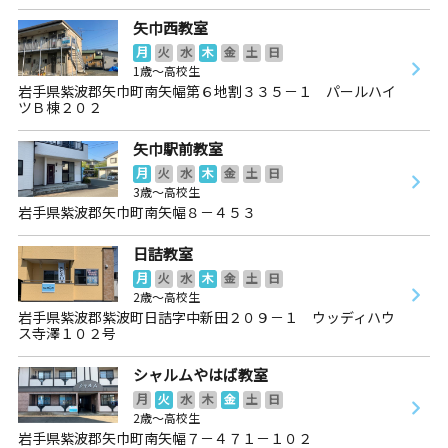
矢巾西教室
月
火
水
木
金
土
日
1歳～高校生
岩手県紫波郡矢巾町南矢幅第６地割３３５－１ パールハイ
ツＢ棟２０２
矢巾駅前教室
月
火
水
木
金
土
日
3歳～高校生
岩手県紫波郡矢巾町南矢幅８－４５３
日詰教室
月
火
水
木
金
土
日
2歳～高校生
岩手県紫波郡紫波町日詰字中新田２０９－１ ウッディハウ
ス寺澤１０２号
シャルムやはば教室
月
火
水
木
金
土
日
2歳～高校生
岩手県紫波郡矢巾町南矢幅７－４７１－１０２