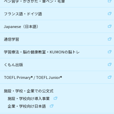
ペン習字・かきかた・筆ペン・毛筆
フランス語・ドイツ語
Japanese（日本語）
通信学習
学習療法・脳の健康教室・KUMONの脳トレ
くもん出版
TOEFL Primary
®
/
TOEFL Junior
®
施設・学校・企業での公文式
施設・学校向け導入事業
企業・学校向け日本語