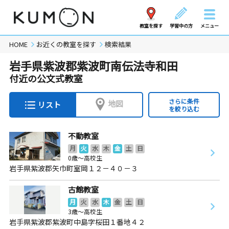
教室を探す
学習中の方
メニュー
HOME
お近くの教室を探す
検索結果
岩手県紫波郡紫波町南伝法寺和田
付近の公文式教室
さらに条件
地図
リスト
を絞り込む
不動教室
月
火
水
木
金
土
日
0歳～高校生
岩手県紫波郡矢巾町室岡１２－４０－３
古館教室
月
火
水
木
金
土
日
3歳～高校生
岩手県紫波郡紫波町中島字桜田１番地４２