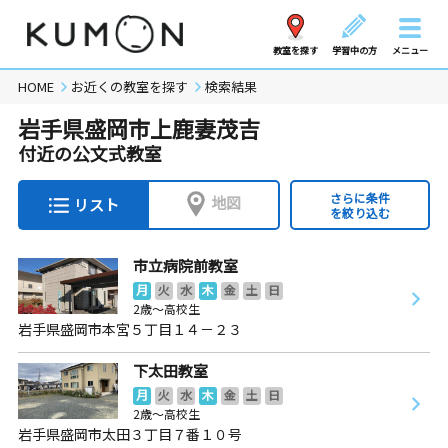
教室を探す
学習中の方
メニュー
HOME
お近くの教室を探す
検索結果
岩手県盛岡市上鹿妻茂吉
付近の公文式教室
さらに条件
地図
リスト
を絞り込む
市立病院前教室
月
火
水
木
金
土
日
2歳～高校生
岩手県盛岡市本宮５丁目１４－２３
下太田教室
月
火
水
木
金
土
日
2歳～高校生
岩手県盛岡市太田３丁目７番１０号