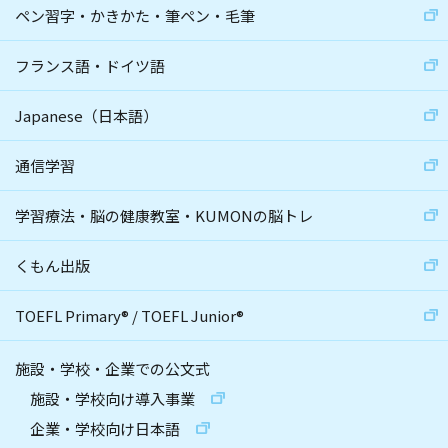
ペン習字・かきかた・筆ペン・毛筆
フランス語・ドイツ語
Japanese（日本語）
通信学習
学習療法・脳の健康教室・KUMONの脳トレ
くもん出版
TOEFL Primary
®
/
TOEFL Junior
®
施設・学校・企業での公文式
施設・学校向け導入事業
企業・学校向け日本語