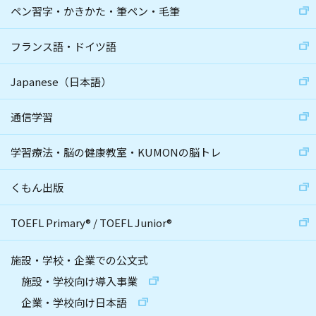
ペン習字・かきかた・筆ペン・毛筆
フランス語・ドイツ語
Japanese（日本語）
通信学習
学習療法・脳の健康教室・KUMONの脳トレ
くもん出版
TOEFL Primary
®
/
TOEFL Junior
®
施設・学校・企業での公文式
施設・学校向け導入事業
企業・学校向け日本語