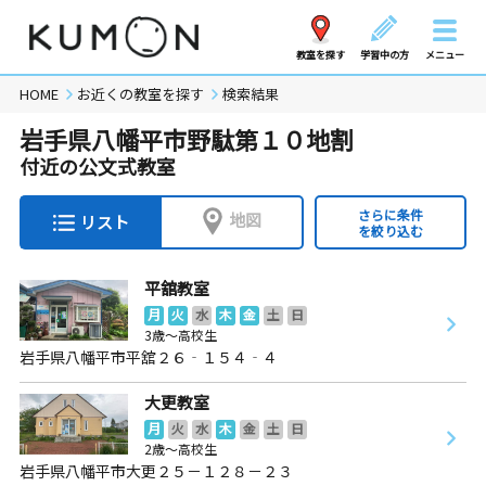
教室を探す
学習中の方
メニュー
HOME
お近くの教室を探す
検索結果
岩手県八幡平市野駄第１０地割
付近の公文式教室
さらに条件
地図
リスト
を絞り込む
平舘教室
月
火
水
木
金
土
日
3歳～高校生
岩手県八幡平市平舘２６‐１５４‐４
大更教室
月
火
水
木
金
土
日
2歳～高校生
岩手県八幡平市大更２５－１２８－２３