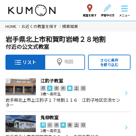
教室を探す
学習中の方
メニュー
HOME
お近くの教室を探す
検索結果
岩手県北上市和賀町岩崎２８地割
付近の公文式教室
さらに条件
地図
リスト
を絞り込む
江釣子教室
月
火
水
木
金
土
日
3歳～高校生
岩手県北上市上江釣子１７地割１１６ 江釣子地区交流セン
ター
鬼柳教室
月
火
水
木
金
土
日
2歳～高校生