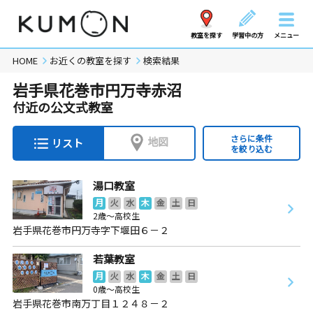
教室を探す
学習中の方
メニュー
HOME
お近くの教室を探す
検索結果
岩手県花巻市円万寺赤沼
付近の公文式教室
さらに条件
地図
リスト
を絞り込む
湯口教室
月
火
水
木
金
土
日
2歳～高校生
岩手県花巻市円万寺字下堰田６－２
若葉教室
月
火
水
木
金
土
日
0歳～高校生
岩手県花巻市南万丁目１２４８－２