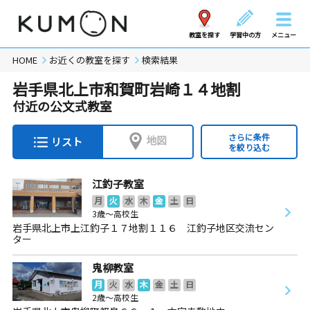
教室を探す
学習中の方
メニュー
HOME
お近くの教室を探す
検索結果
岩手県北上市和賀町岩崎１４地割
付近の公文式教室
さらに条件
地図
リスト
を絞り込む
江釣子教室
月
火
水
木
金
土
日
3歳～高校生
岩手県北上市上江釣子１７地割１１６ 江釣子地区交流セン
ター
鬼柳教室
月
火
水
木
金
土
日
2歳～高校生