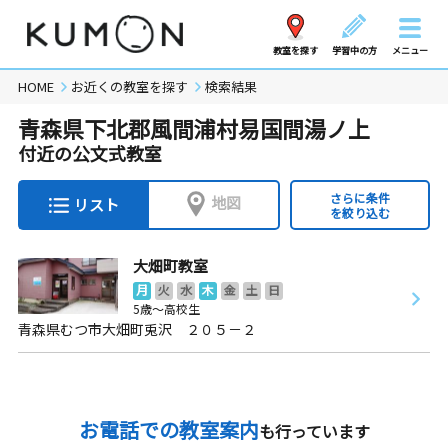
教室を探す
学習中の方
メニュー
HOME
お近くの教室を探す
検索結果
青森県下北郡風間浦村易国間湯ノ上
付近の公文式教室
さらに条件
地図
リスト
を絞り込む
大畑町教室
月
火
水
木
金
土
日
5歳～高校生
青森県むつ市大畑町兎沢 ２０５－２
お電話での教室案内
も行っています