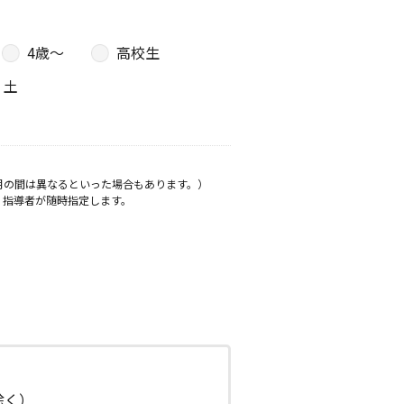
4歳〜
高校生
土
月の間は異なるといった場合もあります。）
、指導者が随時指定します。
日除く）