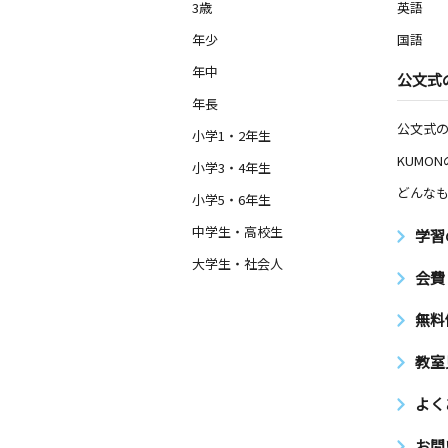
3歳
英語
年少
国語
年中
公文式
年長
公文式
小学1・2年生
KUMO
小学3・4年生
どんなも
小学5・6年生
中学生・高校生
学習
大学生・社会人
会費
無料
教室
よく
お問