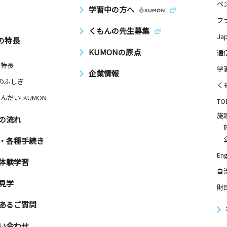
ペ
学習中の方へ
フ
くもんの先生募集
Ja
の特長
KUMONの原点
通
の特長
学
企業情報
Nのふしぎ
く
んだい! KUMON
TO
施
の流れ
・各種手続き
Eng
体験学習
自
見学
財
あるご質問
い合わせ