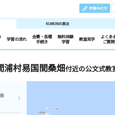
学習中の方
KUMONの原点
の
会費・各種
無料体験
よくあ
学習の流れ
教室見学
手続き
学習
ご質問
間浦村易国間桑畑
付近の公文式教
日