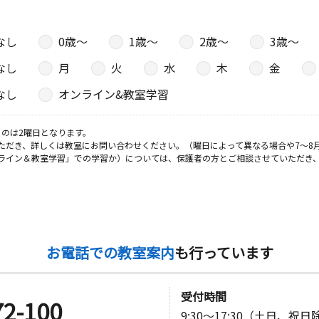
なし
0歳〜
1歳〜
2歳〜
3歳〜
なし
月
火
水
木
金
なし
オンライン&教室学習
のは2曜日となります。
ただき、詳しくは教室にお問い合わせください。（曜日によって異なる場合や7～8
ライン＆教室学習」での学習か）については、保護者の方とご相談させていただき
お電話での教室案内
も行っています
受付時間
72-100
9:30～17:30（土日、祝