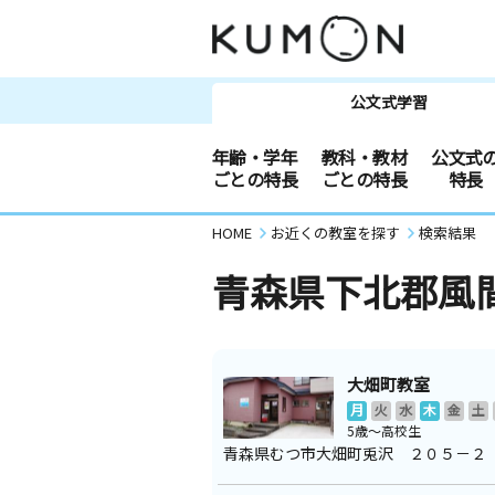
公文式学習
年齢・学年
教科・教材
公文式
ごとの特長
ごとの特長
特長
HOME
お近くの教室を探す
検索結果
青森県下北郡風
大畑町教室
月
火
水
木
金
土
5歳～高校生
青森県むつ市大畑町兎沢 ２０５－２