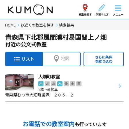
教室を探す
学習中の方
メニュー
HOME
お近くの教室を探す
検索結果
青森県下北郡風間浦村易国間上ノ畑
付近の公文式教室
さらに条件
地図
リスト
を絞り込む
大畑町教室
月
火
水
木
金
土
日
5歳～高校生
青森県むつ市大畑町兎沢 ２０５－２
お電話での教室案内
も行っています