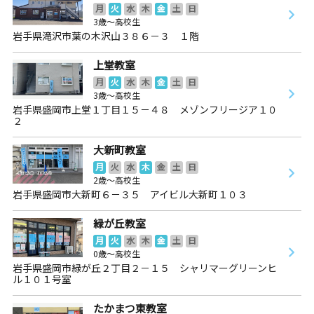
月
火
水
木
金
土
日
3歳～高校生
岩手県滝沢市葉の木沢山３８６－３ １階
上堂教室
月
火
水
木
金
土
日
3歳～高校生
岩手県盛岡市上堂１丁目１５－４８ メゾンフリージア１０
２
大新町教室
月
火
水
木
金
土
日
2歳～高校生
岩手県盛岡市大新町６－３５ アイビル大新町１０３
緑が丘教室
月
火
水
木
金
土
日
0歳～高校生
岩手県盛岡市緑が丘２丁目２－１５ シャリマーグリーンヒ
ル１０１号室
たかまつ東教室