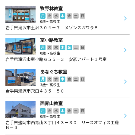
牧野林教室
月
火
水
木
金
土
日
0歳～高校生
岩手県滝沢市土沢３０４－７ メゾンスガワラＢ
室小路教室
月
火
水
木
金
土
日
0歳～高校生
岩手県滝沢市室小路６５５－３ 安彦アパート１号室
あなぐち教室
月
火
水
木
金
土
日
3歳～高校生
岩手県滝沢市穴口４３５－５０
西青山教室
月
火
水
木
金
土
日
0歳～高校生
岩手県盛岡市西青山３丁目４３－３０ リースオフィス工藤
Ｂ－３