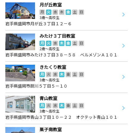
月が丘教室
月
火
水
木
金
土
日
3歳～高校生
岩手県盛岡市月が丘３丁目１２－６
みたけ３丁目教室
月
火
水
木
金
土
日
2歳～高校生
岩手県盛岡市みたけ３丁目３８－５８ ベルメゾンＡ１０１
きたくり教室
月
火
水
木
金
土
日
3歳～高校生
岩手県盛岡市厨川５丁目５－１０
青山教室
月
火
水
木
金
土
日
3歳～高校生
岩手県盛岡市青山３丁目１０－２２ オクテット青山１０１
巣子南教室