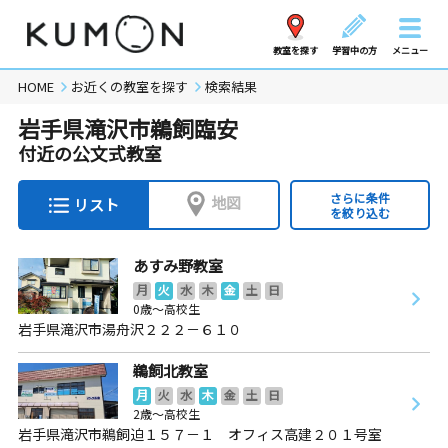
教室を探す
学習中の方
メニュー
HOME
お近くの教室を探す
検索結果
岩手県滝沢市鵜飼臨安
付近の公文式教室
さらに条件
地図
リスト
を絞り込む
あすみ野教室
月
火
水
木
金
土
日
0歳～高校生
岩手県滝沢市湯舟沢２２２－６１０
鵜飼北教室
月
火
水
木
金
土
日
2歳～高校生
岩手県滝沢市鵜飼迫１５７－１ オフィス高建２０１号室