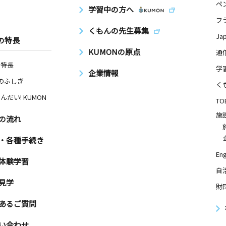
ペ
学習中の方へ
フ
くもんの先生募集
Ja
の特長
KUMONの原点
通
の特長
学
企業情報
Nのふしぎ
く
んだい! KUMON
TO
施
の流れ
・各種手続き
Eng
体験学習
自
見学
財
あるご質問
い合わせ