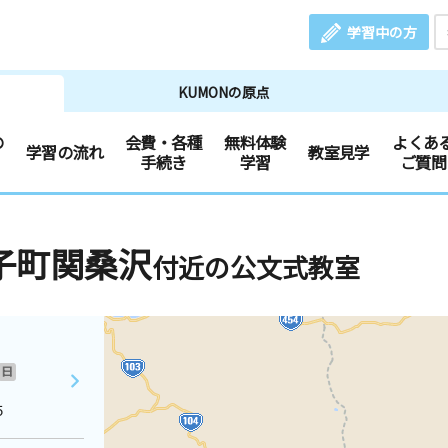
学習中の方
KUMONの原点
の
会費・各種
無料体験
よくあ
学習の流れ
教室見学
手続き
学習
ご質問
子町関桑沢
付近の公文式教室
日
５