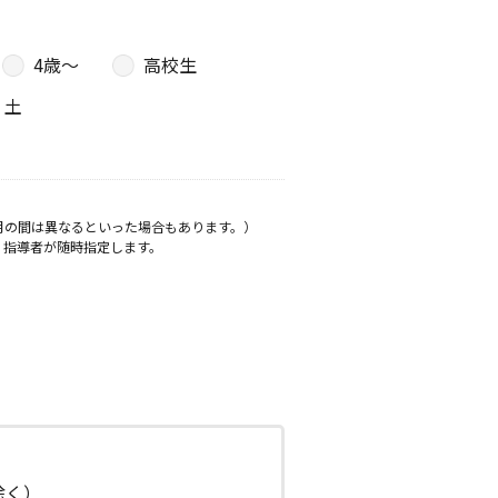
4歳〜
高校生
土
月の間は異なるといった場合もあります。）
、指導者が随時指定します。
日除く）