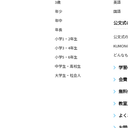
3歳
英語
年少
国語
年中
公文式
年長
公文式
小学1・2年生
KUMO
小学3・4年生
どんなも
小学5・6年生
中学生・高校生
学習
大学生・社会人
会費
無料
教室
よく
お問