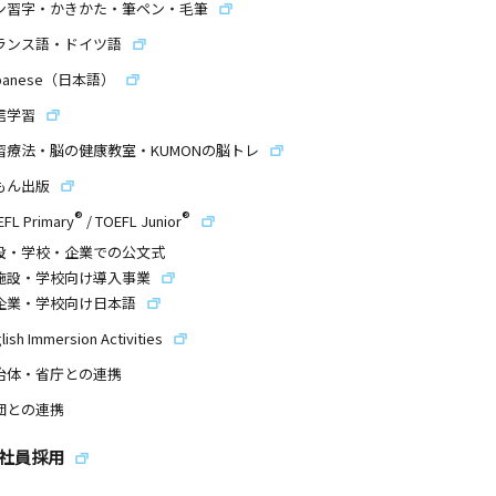
ン習字・かきかた・筆ペン・毛筆
ランス語・ドイツ語
panese（日本語）
信学習
習療法・脳の健康教室・KUMONの脳トレ
もん出版
®
®
EFL Primary
/
TOEFL Junior
設・学校・企業での公文式
施設・学校向け導入事業
企業・学校向け日本語
lish Immersion Activities
治体・省庁との連携
団との連携
社員採用