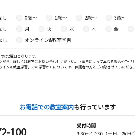
なし
0歳〜
1歳〜
2歳〜
3歳〜
なし
月
火
水
木
金
なし
オンライン&教室学習
のは2曜日となります。
ただき、詳しくは教室にお問い合わせください。（曜日によって異なる場合や7～8
ライン＆教室学習」での学習か）については、保護者の方とご相談させていただき
お電話での教室案内
も行っています
受付時間
72-100
9:30～17:30（土日、祝