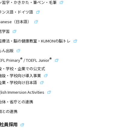
ン習字・かきかた・筆ペン・毛筆
ランス語・ドイツ語
panese（日本語）
信学習
習療法・脳の健康教室・KUMONの脳トレ
もん出版
®
®
EFL Primary
/
TOEFL Junior
設・学校・企業での公文式
施設・学校向け導入事業
企業・学校向け日本語
lish Immersion Activities
治体・省庁との連携
団との連携
社員採用