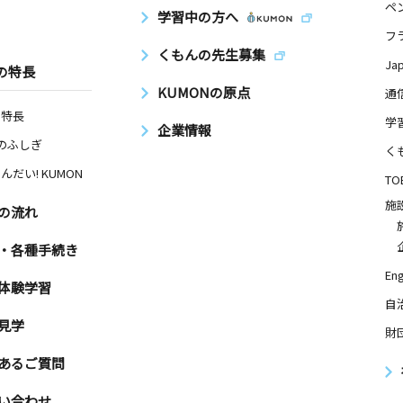
ペ
学習中の方へ
フ
くもんの先生募集
Ja
の特長
KUMONの原点
通
の特長
学
企業情報
Nのふしぎ
く
んだい! KUMON
TO
施
の流れ
・各種手続き
Eng
体験学習
自
見学
財
あるご質問
い合わせ