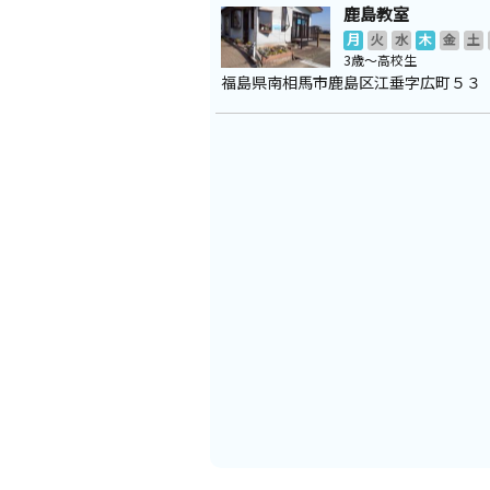
鹿島教室
月
火
水
木
金
土
3歳～高校生
福島県南相馬市鹿島区江垂字広町５３