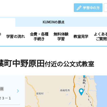
学習中の方
KUMONの原点
の
会費・各種
無料体験
よくあ
学習の流れ
教室見学
手続き
学習
ご質問
葉町中野原田
付近の公文式教室
日
２３－１