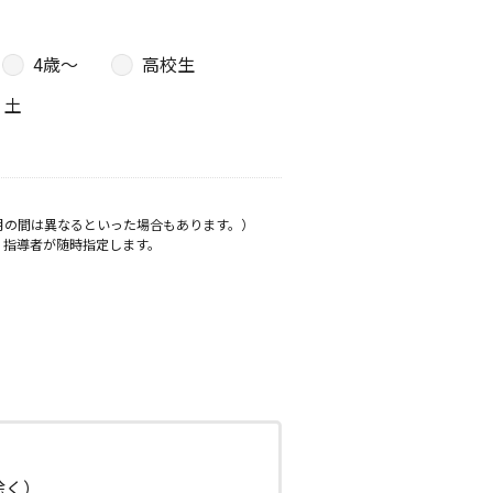
4歳〜
高校生
土
月の間は異なるといった場合もあります。）
、指導者が随時指定します。
日除く）