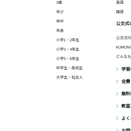
3歳
英語
年少
国語
年中
公文式
年長
公文式
小学1・2年生
KUMO
小学3・4年生
どんなも
小学5・6年生
中学生・高校生
学習
大学生・社会人
会費
無料
教室
よく
お問