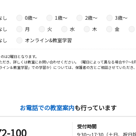
なし
0歳〜
1歳〜
2歳〜
3歳〜
なし
月
火
水
木
金
なし
オンライン&教室学習
のは2曜日となります。
ただき、詳しくは教室にお問い合わせください。（曜日によって異なる場合や7～8
ライン＆教室学習」での学習か）については、保護者の方とご相談させていただき
お電話での教室案内
も行っています
受付時間
72-100
9:30～17:30（土日、祝