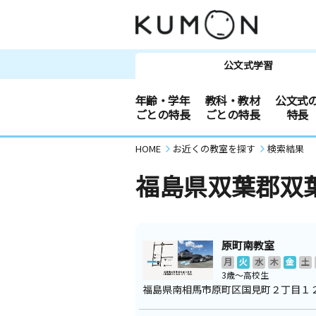
公文式学習
年齢・学年
教科・教材
公文式
ごとの特長
ごとの特長
特長
HOME
お近くの教室を探す
検索結果
福島県双葉郡双
原町南教室
月
火
水
木
金
土
3歳～高校生
福島県南相馬市原町区国見町２丁目１