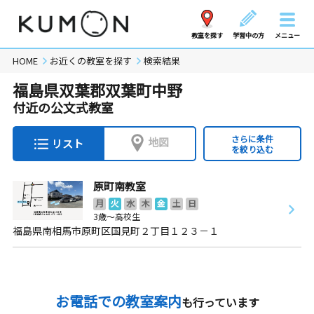
教室を探す
学習中の方
メニュー
HOME
お近くの教室を探す
検索結果
福島県双葉郡双葉町中野
付近の公文式教室
さらに条件
地図
リスト
を絞り込む
原町南教室
月
火
水
木
金
土
日
3歳～高校生
福島県南相馬市原町区国見町２丁目１２３－１
お電話での教室案内
も行っています