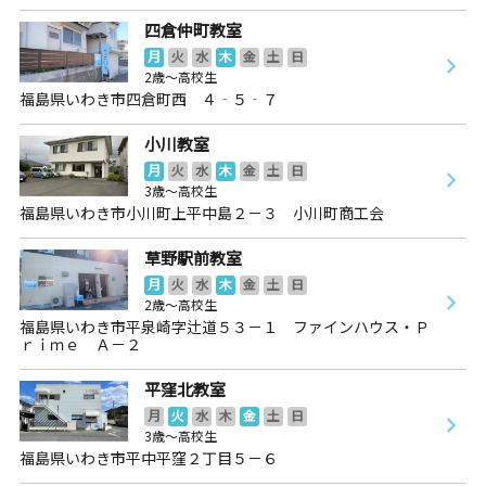
四倉仲町教室
月
火
水
木
金
土
日
2歳～高校生
福島県いわき市四倉町西 ４‐５‐７
小川教室
月
火
水
木
金
土
日
3歳～高校生
福島県いわき市小川町上平中島２－３ 小川町商工会
草野駅前教室
月
火
水
木
金
土
日
2歳～高校生
福島県いわき市平泉崎字辻道５３－１ ファインハウス・Ｐ
ｒｉｍｅ Ａ－２
平窪北教室
月
火
水
木
金
土
日
3歳～高校生
福島県いわき市平中平窪２丁目５－６