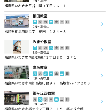
3歳～高校生
福島県いわき市平谷川瀬３丁目２６－１１
細田教室
月
火
水
木
金
土
日
0歳～高校生
福島県相馬市尾浜字 細田 １３４－３
みまや教室
月
火
水
木
金
土
日
3歳～高校生
福島県いわき市内郷御厩町３丁目８０ ２Ｆ１
高坂教室
月
火
水
木
金
土
日
0歳～高校生
福島県いわき市内郷高坂町台９７ 高坂台ハイツ２０３
郷ヶ丘西教室
月
火
水
木
金
土
日
3歳～高校生
福島県いわき市郷ケ丘２丁目７－１５ 郷ヶ丘会館