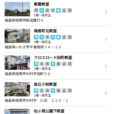
飯豊教室
月
火
水
木
金
土
日
1歳～高校生
福島県相馬市新田鷺打４
梅香町北教室
月
火
水
木
金
土
日
4歳～高校生
福島県いわき市平権現塚３４－１０
クロスロード田町教室
月
火
水
木
金
土
日
3歳～高校生
福島県相馬市中村字田町５８
桜丘小前教室
月
火
水
木
金
土
日
1歳～高校生
福島県相馬市中村字 川沼 ２２５－１
松ヶ岡公園下教室