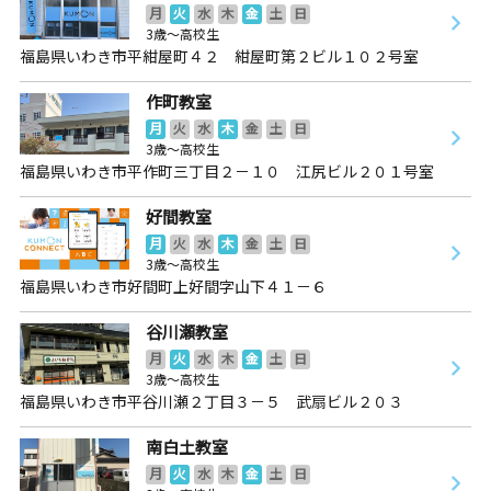
月
火
水
木
金
土
日
3歳～高校生
福島県いわき市平紺屋町４２ 紺屋町第２ビル１０２号室
作町教室
月
火
水
木
金
土
日
3歳～高校生
福島県いわき市平作町三丁目２－１０ 江尻ビル２０１号室
好間教室
月
火
水
木
金
土
日
3歳～高校生
福島県いわき市好間町上好間字山下４１－６
谷川瀬教室
月
火
水
木
金
土
日
3歳～高校生
福島県いわき市平谷川瀬２丁目３－５ 武扇ビル２０３
南白土教室
月
火
水
木
金
土
日