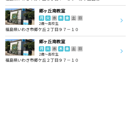
郷ヶ丘南教室
月
火
水
木
金
土
日
2歳～高校生
福島県いわき市郷ケ丘２丁目９７－１０
郷ヶ丘南教室
月
火
水
木
金
土
日
2歳～高校生
福島県いわき市郷ケ丘２丁目９７－１０
中央台教室
月
火
水
木
金
土
日
3歳～高校生
福島県いわき市中央台飯野４丁目１
中央台高久教室
月
火
水
木
金
土
日
2歳～高校生
福島県いわき市中央台高久３丁目５０－９