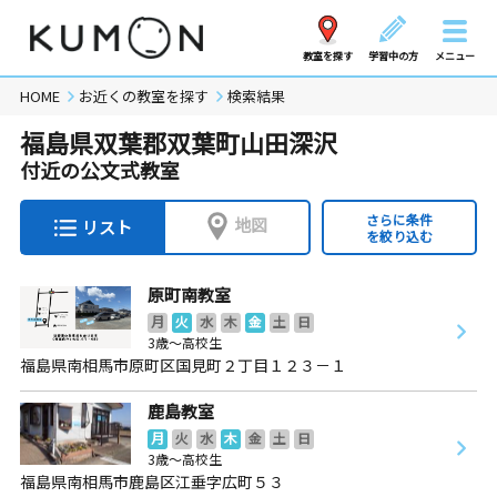
教室を探す
学習中の方
メニュー
HOME
お近くの教室を探す
検索結果
福島県双葉郡双葉町山田深沢
付近の公文式教室
さらに条件
地図
リスト
を絞り込む
原町南教室
月
火
水
木
金
土
日
3歳～高校生
福島県南相馬市原町区国見町２丁目１２３－１
鹿島教室
月
火
水
木
金
土
日
3歳～高校生
福島県南相馬市鹿島区江垂字広町５３