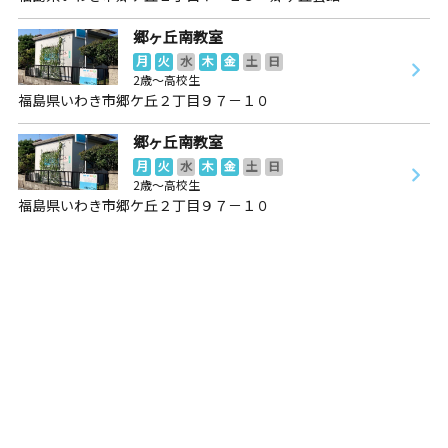
郷ヶ丘南教室
月
火
水
木
金
土
日
2歳～高校生
福島県いわき市郷ケ丘２丁目９７－１０
郷ヶ丘南教室
月
火
水
木
金
土
日
2歳～高校生
福島県いわき市郷ケ丘２丁目９７－１０
田村船引教室
月
火
水
木
金
土
日
0歳～高校生
福島県田村市船引町船引字下川原１５６
中央台教室
月
火
水
木
金
土
日
3歳～高校生
福島県いわき市中央台飯野４丁目１