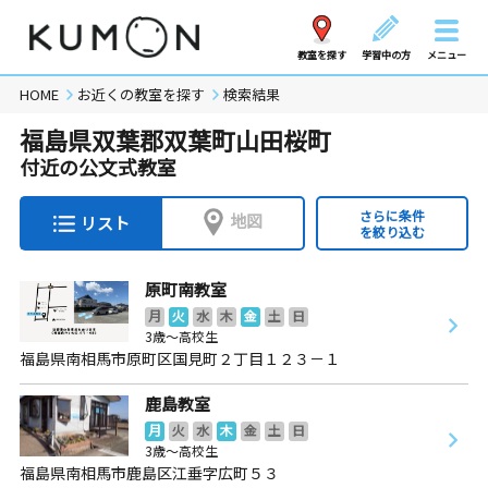
教室を探す
学習中の方
メニュー
HOME
お近くの教室を探す
検索結果
福島県双葉郡双葉町山田桜町
付近の公文式教室
さらに条件
地図
リスト
を絞り込む
原町南教室
月
火
水
木
金
土
日
3歳～高校生
福島県南相馬市原町区国見町２丁目１２３－１
鹿島教室
月
火
水
木
金
土
日
3歳～高校生
福島県南相馬市鹿島区江垂字広町５３