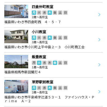
四倉仲町教室
月
火
水
木
金
土
日
2歳～高校生
福島県いわき市四倉町西 ４‐５‐７
小川教室
月
火
水
木
金
土
日
3歳～高校生
福島県いわき市小川町上平中島２－３ 小川町商工会
飯豊教室
月
火
水
木
金
土
日
1歳～高校生
福島県相馬市新田鷺打４
草野駅前教室
月
火
水
木
金
土
日
2歳～高校生
福島県いわき市平泉崎字辻道５３－１ ファインハウス・Ｐ
ｒｉｍｅ Ａ－２