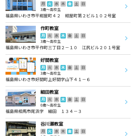
月
火
水
木
金
土
日
3歳～高校生
福島県いわき市平紺屋町４２ 紺屋町第２ビル１０２号室
作町教室
月
火
水
木
金
土
日
3歳～高校生
福島県いわき市平作町三丁目２－１０ 江尻ビル２０１号室
好間教室
月
火
水
木
金
土
日
3歳～高校生
福島県いわき市好間町上好間字山下４１－６
細田教室
月
火
水
木
金
土
日
0歳～高校生
福島県相馬市尾浜字 細田 １３４－３
谷川瀬教室
月
火
水
木
金
土
日