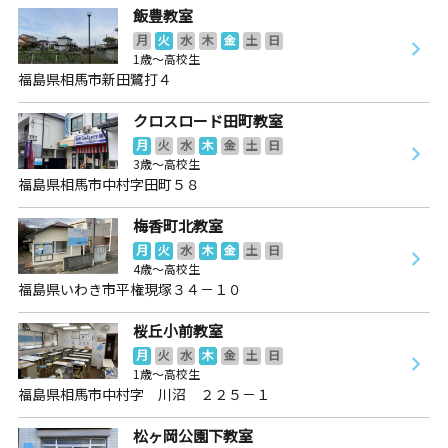
飯豊教室
月
火
水
木
金
土
日
1歳～高校生
福島県相馬市新田鷺打４
クロスロード田町教室
月
火
水
木
金
土
日
3歳～高校生
福島県相馬市中村字田町５８
梅香町北教室
月
火
水
木
金
土
日
4歳～高校生
福島県いわき市平権現塚３４－１０
桜丘小前教室
月
火
水
木
金
土
日
1歳～高校生
福島県相馬市中村字 川沼 ２２５－１
松ヶ岡公園下教室