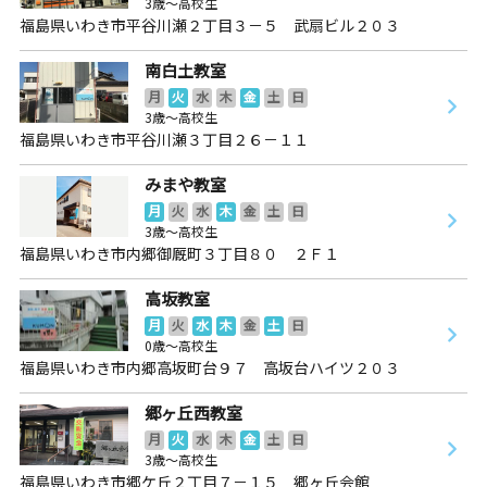
3歳～高校生
福島県いわき市平谷川瀬２丁目３－５ 武扇ビル２０３
南白土教室
月
火
水
木
金
土
日
3歳～高校生
福島県いわき市平谷川瀬３丁目２６－１１
みまや教室
月
火
水
木
金
土
日
3歳～高校生
福島県いわき市内郷御厩町３丁目８０ ２Ｆ１
高坂教室
月
火
水
木
金
土
日
0歳～高校生
福島県いわき市内郷高坂町台９７ 高坂台ハイツ２０３
郷ヶ丘西教室
月
火
水
木
金
土
日
3歳～高校生
福島県いわき市郷ケ丘２丁目７－１５ 郷ヶ丘会館