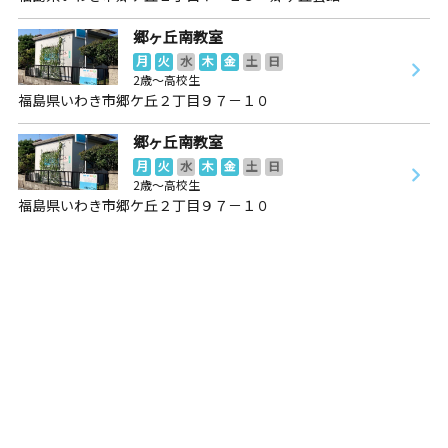
郷ヶ丘南教室
月
火
水
木
金
土
日
2歳～高校生
福島県いわき市郷ケ丘２丁目９７－１０
郷ヶ丘南教室
月
火
水
木
金
土
日
2歳～高校生
福島県いわき市郷ケ丘２丁目９７－１０
中央台教室
月
火
水
木
金
土
日
3歳～高校生
福島県いわき市中央台飯野４丁目１
田村船引教室
月
火
水
木
金
土
日
0歳～高校生
福島県田村市船引町船引字下川原１５６