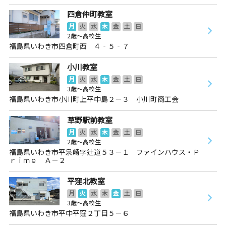
四倉仲町教室
月
火
水
木
金
土
日
2歳～高校生
福島県いわき市四倉町西 ４‐５‐７
小川教室
月
火
水
木
金
土
日
3歳～高校生
福島県いわき市小川町上平中島２－３ 小川町商工会
草野駅前教室
月
火
水
木
金
土
日
2歳～高校生
福島県いわき市平泉崎字辻道５３－１ ファインハウス・Ｐ
ｒｉｍｅ Ａ－２
平窪北教室
月
火
水
木
金
土
日
3歳～高校生
福島県いわき市平中平窪２丁目５－６