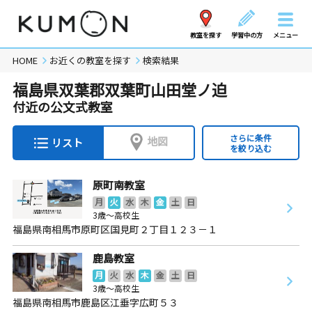
教室を探す
学習中の方
メニュー
HOME
お近くの教室を探す
検索結果
福島県双葉郡双葉町山田堂ノ迫
付近の公文式教室
さらに条件
地図
リスト
を絞り込む
原町南教室
月
火
水
木
金
土
日
3歳～高校生
福島県南相馬市原町区国見町２丁目１２３－１
鹿島教室
月
火
水
木
金
土
日
3歳～高校生
福島県南相馬市鹿島区江垂字広町５３