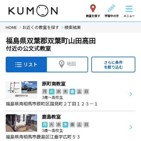
教室を探す
学習中の方
メニュー
HOME
お近くの教室を探す
検索結果
福島県双葉郡双葉町山田高田
付近の公文式教室
さらに条件
地図
リスト
を絞り込む
原町南教室
月
火
水
木
金
土
日
3歳～高校生
福島県南相馬市原町区国見町２丁目１２３－１
鹿島教室
月
火
水
木
金
土
日
3歳～高校生
福島県南相馬市鹿島区江垂字広町５３