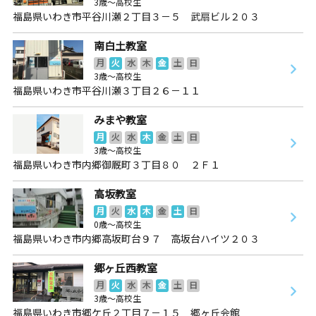
3歳～高校生
福島県いわき市平谷川瀬２丁目３－５ 武扇ビル２０３
南白土教室
月
火
水
木
金
土
日
3歳～高校生
福島県いわき市平谷川瀬３丁目２６－１１
みまや教室
月
火
水
木
金
土
日
3歳～高校生
福島県いわき市内郷御厩町３丁目８０ ２Ｆ１
高坂教室
月
火
水
木
金
土
日
0歳～高校生
福島県いわき市内郷高坂町台９７ 高坂台ハイツ２０３
郷ヶ丘西教室
月
火
水
木
金
土
日
3歳～高校生
福島県いわき市郷ケ丘２丁目７－１５ 郷ヶ丘会館