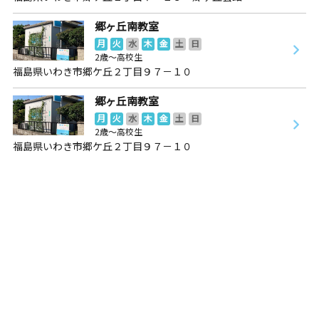
郷ヶ丘南教室
月
火
水
木
金
土
日
2歳～高校生
福島県いわき市郷ケ丘２丁目９７－１０
郷ヶ丘南教室
月
火
水
木
金
土
日
2歳～高校生
福島県いわき市郷ケ丘２丁目９７－１０
田村船引教室
月
火
水
木
金
土
日
0歳～高校生
福島県田村市船引町船引字下川原１５６
中央台教室
月
火
水
木
金
土
日
3歳～高校生
福島県いわき市中央台飯野４丁目１