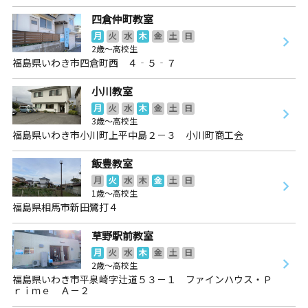
四倉仲町教室
月
火
水
木
金
土
日
2歳～高校生
福島県いわき市四倉町西 ４‐５‐７
小川教室
月
火
水
木
金
土
日
3歳～高校生
福島県いわき市小川町上平中島２－３ 小川町商工会
飯豊教室
月
火
水
木
金
土
日
1歳～高校生
福島県相馬市新田鷺打４
草野駅前教室
月
火
水
木
金
土
日
2歳～高校生
福島県いわき市平泉崎字辻道５３－１ ファインハウス・Ｐ
ｒｉｍｅ Ａ－２