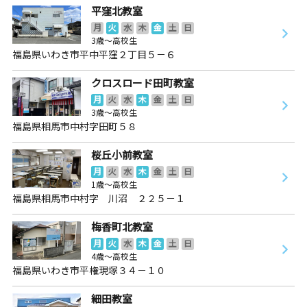
平窪北教室
月
火
水
木
金
土
日
3歳～高校生
福島県いわき市平中平窪２丁目５－６
クロスロード田町教室
月
火
水
木
金
土
日
3歳～高校生
福島県相馬市中村字田町５８
桜丘小前教室
月
火
水
木
金
土
日
1歳～高校生
福島県相馬市中村字 川沼 ２２５－１
梅香町北教室
月
火
水
木
金
土
日
4歳～高校生
福島県いわき市平権現塚３４－１０
細田教室