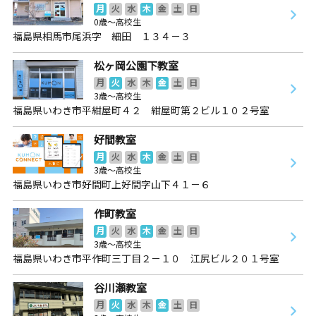
月
火
水
木
金
土
日
0歳～高校生
福島県相馬市尾浜字 細田 １３４－３
松ヶ岡公園下教室
月
火
水
木
金
土
日
3歳～高校生
福島県いわき市平紺屋町４２ 紺屋町第２ビル１０２号室
好間教室
月
火
水
木
金
土
日
3歳～高校生
福島県いわき市好間町上好間字山下４１－６
作町教室
月
火
水
木
金
土
日
3歳～高校生
福島県いわき市平作町三丁目２－１０ 江尻ビル２０１号室
谷川瀬教室
月
火
水
木
金
土
日