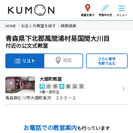
教室を探す
学習中の方
メニュー
HOME
お近くの教室を探す
検索結果
青森県下北郡風間浦村易国間大川目
付近の公文式教室
さらに条件
地図
リスト
を絞り込む
大畑町教室
月
火
水
木
金
土
日
5歳～高校生
青森県むつ市大畑町兎沢 ２０５－２
お電話での教室案内
も行っています