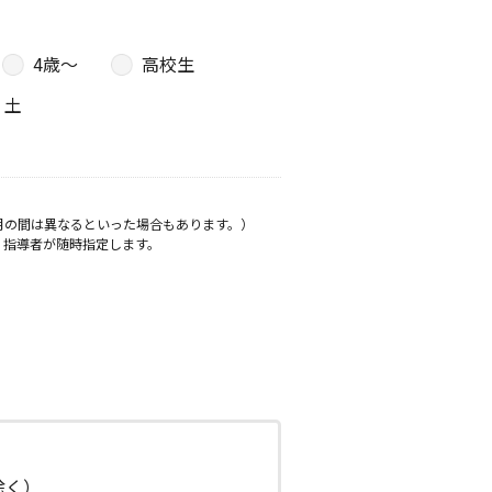
4歳〜
高校生
土
月の間は異なるといった場合もあります。）
、指導者が随時指定します。
日除く）