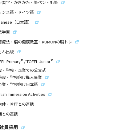
ン習字・かきかた・筆ペン・毛筆
ランス語・ドイツ語
panese（日本語）
信学習
習療法・脳の健康教室・KUMONの脳トレ
もん出版
®
®
EFL Primary
/
TOEFL Junior
設・学校・企業での公文式
施設・学校向け導入事業
企業・学校向け日本語
lish Immersion Activities
治体・省庁との連携
団との連携
社員採用