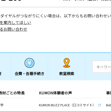
板橋ハイツ
ーダイヤルがつながりにくい場合は、以下からもお問い合わせい
を案内してほしい
るお問い合わせ
日
－１
材
会費・
各種手続き
教室検索
教材ごとの特長
KUMON体験者の声
事
数学
KUMON BUZZ PLACE（口コミサイト）
Ba