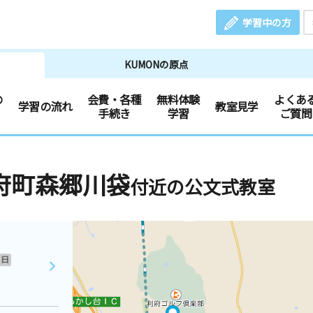
学習中の方
KUMONの原点
の
会費・各種
無料体験
よくあ
学習の流れ
教室見学
手続き
学習
ご質問
府町森郷川袋
付近の公文式教室
日