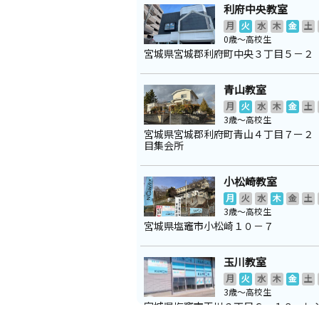
利府中央教室
月
火
水
木
金
土
0歳～高校生
宮城県宮城郡利府町中央３丁目５－２
青山教室
月
火
水
木
金
土
3歳～高校生
宮城県宮城郡利府町青山４丁目７ー２
目集会所
小松崎教室
月
火
水
木
金
土
3歳～高校生
宮城県塩竈市小松崎１０－７
玉川教室
月
火
水
木
金
土
3歳～高校生
宮城県塩竈市玉川２丁目６－１８ レ
川Ⅱ １０１号室