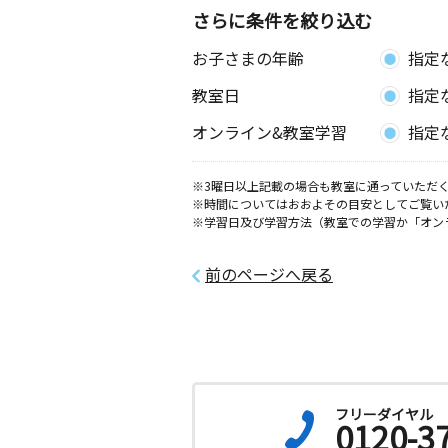
さらに条件を絞り込む
下馬２丁目教室
お子さまの年齢
指定
月
火
水
木
金
土
2歳～高校生
教室日
指定
宮城県多賀城市下馬２丁目１１－１７
オンライン&教室学習
指定
菅谷台教室
月
火
水
木
金
土
※3曜日以上記載の場合も教室に通っていただく
※時間についてはおおよその目安としてご覧い
2歳～高校生
※学習日及び学習方法（教室での学習か「オン
宮城県宮城郡利府町菅谷台４丁目２３
様方
前のページへ戻る
杉の入教室
月
火
水
木
金
土
2歳～高校生
宮城県塩竈市杉の入２丁目４－２９ 
大崎１０３
フリーダイヤル
笠神教室
0120-3
月
火
水
木
金
土