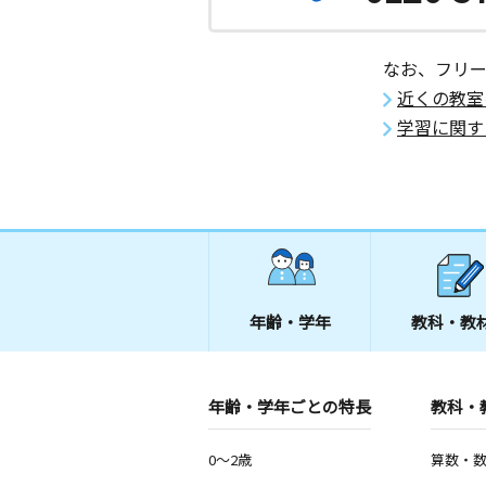
3歳～高校生
宮城県多賀城市笠神１丁目８－２９ 
１０５号室
なお、フリ
近くの教室
神谷沢菅谷教室
学習に関す
月
火
水
木
金
土
2歳～高校生
宮城県宮城郡利府町神谷沢字長田３９
年齢・学年
教科・教
年齢・学年ごとの特長
教科・
0～2歳
算数・