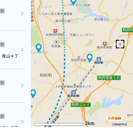
日
日
 青山４丁
日
日
2km
ジデンス玉