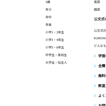
3歳
英語
年少
国語
年中
公文式
年長
公文式
小学1・2年生
KUMO
小学3・4年生
どんなも
小学5・6年生
中学生・高校生
学習
大学生・社会人
会費
無料
教室
よく
お問