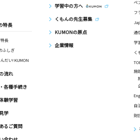
ペ
学習中の方へ
フ
くもんの先生募集
Ja
の特長
KUMONの原点
通
の特長
学
企業情報
Nのふしぎ
く
んだい! KUMON
TO
施
の流れ
・各種手続き
Eng
体験学習
自
見学
財
あるご質問
い合わせ