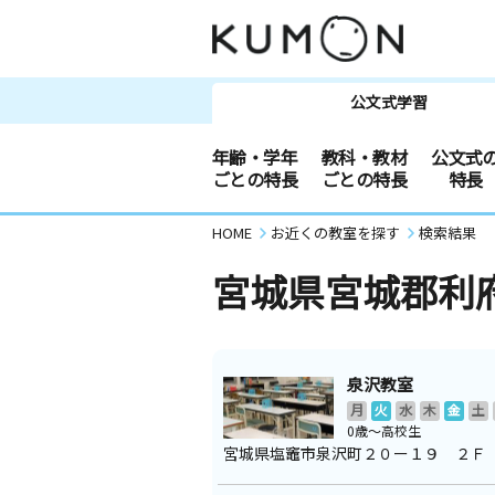
公文式学習
年齢・学年
教科・教材
公文式
ごとの特長
ごとの特長
特長
HOME
お近くの教室を探す
検索結果
宮城県宮城郡利
泉沢教室
月
火
水
木
金
土
0歳～高校生
宮城県塩竈市泉沢町２０ー１９ ２Ｆ