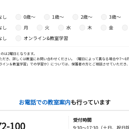
なし
0歳〜
1歳〜
2歳〜
3歳〜
日
なし
月
火
水
木
金
なし
オンライン&教室学習
日
のは2曜日となります。
ただき、詳しくは教室にお問い合わせください。（曜日によって異なる場合や7～8
ライン＆教室学習」での学習か）については、保護者の方とご相談させていただき
－７ 柿崎
日
お電話での教室案内
も行っています
ファミール
受付時間
72-100
9:30～17:30（土日、祝
日