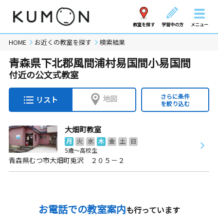
教室を探す
学習中の方
メニュー
HOME
お近くの教室を探す
検索結果
青森県下北郡風間浦村易国間小易国間
付近の公文式教室
さらに条件
地図
リスト
を絞り込む
大畑町教室
月
火
水
木
金
土
日
5歳～高校生
青森県むつ市大畑町兎沢 ２０５－２
お電話での教室案内
も行っています