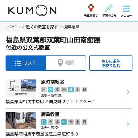
教室を探す
学習中の方
メニュー
HOME
お近くの教室を探す
検索結果
福島県双葉郡双葉町山田南舘腰
付近の公文式教室
さらに条件
地図
リスト
を絞り込む
原町南教室
月
火
水
木
金
土
日
3歳～高校生
福島県南相馬市原町区国見町２丁目１２３－１
鹿島教室
月
火
水
木
金
土
日
3歳～高校生
福島県南相馬市鹿島区江垂字広町５３