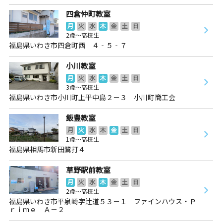
四倉仲町教室
月
火
水
木
金
土
日
2歳～高校生
福島県いわき市四倉町西 ４‐５‐７
小川教室
月
火
水
木
金
土
日
3歳～高校生
福島県いわき市小川町上平中島２－３ 小川町商工会
飯豊教室
月
火
水
木
金
土
日
1歳～高校生
福島県相馬市新田鷺打４
草野駅前教室
月
火
水
木
金
土
日
2歳～高校生
福島県いわき市平泉崎字辻道５３－１ ファインハウス・Ｐ
ｒｉｍｅ Ａ－２