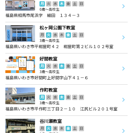
月
火
水
木
金
土
日
0歳～高校生
福島県相馬市尾浜字 細田 １３４－３
松ヶ岡公園下教室
月
火
水
木
金
土
日
3歳～高校生
福島県いわき市平紺屋町４２ 紺屋町第２ビル１０２号室
好間教室
月
火
水
木
金
土
日
3歳～高校生
福島県いわき市好間町上好間字山下４１－６
作町教室
月
火
水
木
金
土
日
3歳～高校生
福島県いわき市平作町三丁目２－１０ 江尻ビル２０１号室
谷川瀬教室
月
火
水
木
金
土
日