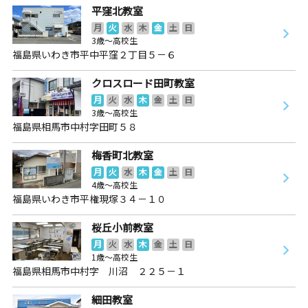
平窪北教室
月
火
水
木
金
土
日
3歳～高校生
福島県いわき市平中平窪２丁目５－６
クロスロード田町教室
月
火
水
木
金
土
日
3歳～高校生
福島県相馬市中村字田町５８
梅香町北教室
月
火
水
木
金
土
日
4歳～高校生
福島県いわき市平権現塚３４－１０
桜丘小前教室
月
火
水
木
金
土
日
1歳～高校生
福島県相馬市中村字 川沼 ２２５－１
細田教室