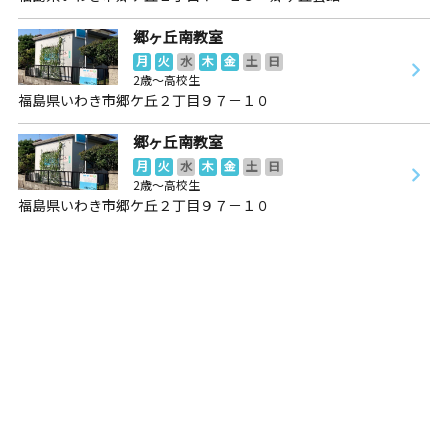
郷ヶ丘南教室
月
火
水
木
金
土
日
2歳～高校生
福島県いわき市郷ケ丘２丁目９７－１０
郷ヶ丘南教室
月
火
水
木
金
土
日
2歳～高校生
福島県いわき市郷ケ丘２丁目９７－１０
田村船引教室
月
火
水
木
金
土
日
0歳～高校生
福島県田村市船引町船引字下川原１５６
中央台教室
月
火
水
木
金
土
日
3歳～高校生
福島県いわき市中央台飯野４丁目１