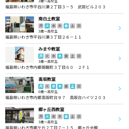
3歳～高校生
福島県いわき市平谷川瀬２丁目３－５ 武扇ビル２０３
南白土教室
月
火
水
木
金
土
日
3歳～高校生
福島県いわき市平谷川瀬３丁目２６－１１
みまや教室
月
火
水
木
金
土
日
3歳～高校生
福島県いわき市内郷御厩町３丁目８０ ２Ｆ１
高坂教室
月
火
水
木
金
土
日
0歳～高校生
福島県いわき市内郷高坂町台９７ 高坂台ハイツ２０３
郷ヶ丘西教室
月
火
水
木
金
土
日
3歳～高校生
福島県いわき市郷ケ丘２丁目７－１５ 郷ヶ丘会館