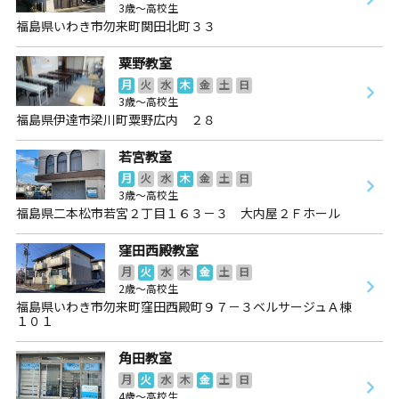
3歳～高校生
福島県いわき市勿来町関田北町３３
粟野教室
月
火
水
木
金
土
日
3歳～高校生
福島県伊達市梁川町粟野広内 ２８
若宮教室
月
火
水
木
金
土
日
3歳～高校生
福島県二本松市若宮２丁目１６３－３ 大内屋２Ｆホール
窪田西殿教室
月
火
水
木
金
土
日
2歳～高校生
福島県いわき市勿来町窪田西殿町９７－３ベルサージュＡ棟
１０１
角田教室
月
火
水
木
金
土
日
4歳～高校生