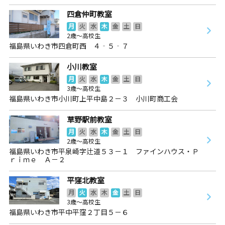
四倉仲町教室
月
火
水
木
金
土
日
2歳～高校生
福島県いわき市四倉町西 ４‐５‐７
小川教室
月
火
水
木
金
土
日
3歳～高校生
福島県いわき市小川町上平中島２－３ 小川町商工会
草野駅前教室
月
火
水
木
金
土
日
2歳～高校生
福島県いわき市平泉崎字辻道５３－１ ファインハウス・Ｐ
ｒｉｍｅ Ａ－２
平窪北教室
月
火
水
木
金
土
日
3歳～高校生
福島県いわき市平中平窪２丁目５－６