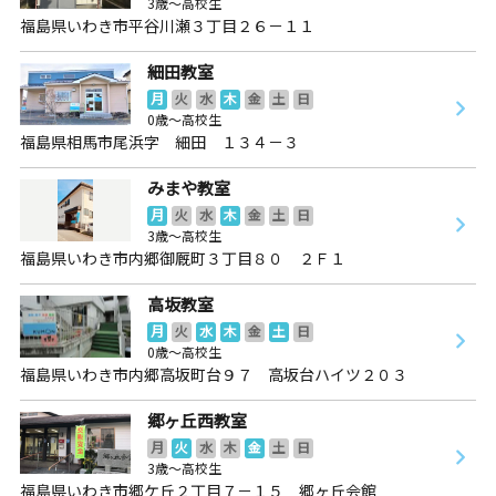
3歳～高校生
福島県いわき市平谷川瀬３丁目２６－１１
細田教室
月
火
水
木
金
土
日
0歳～高校生
福島県相馬市尾浜字 細田 １３４－３
みまや教室
月
火
水
木
金
土
日
3歳～高校生
福島県いわき市内郷御厩町３丁目８０ ２Ｆ１
高坂教室
月
火
水
木
金
土
日
0歳～高校生
福島県いわき市内郷高坂町台９７ 高坂台ハイツ２０３
郷ヶ丘西教室
月
火
水
木
金
土
日
3歳～高校生
福島県いわき市郷ケ丘２丁目７－１５ 郷ヶ丘会館