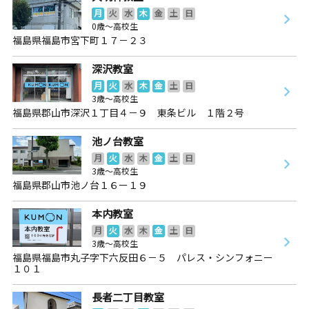
月
火
水
木
金
土
日
0歳～高校生
福島県福島市宮下町１７－２３
深沢教室
月
火
水
木
金
土
日
3歳～高校生
福島県郡山市深沢１丁目４－９ 東条ビル １階２号
池ノ台教室
月
火
水
木
金
土
日
3歳～高校生
福島県郡山市池ノ台１６ー１９
本内教室
月
火
水
木
金
土
日
3歳～高校生
福島県福島市丸子字下六反田６－５ パレス・シンフォニー
１０１
長者二丁目教室