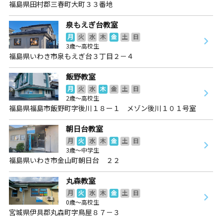
福島県田村郡三春町大町３３番地
泉もえぎ台教室
月
火
水
木
金
土
日
3歳～高校生
福島県いわき市泉もえぎ台３丁目２－４
飯野教室
月
火
水
木
金
土
日
2歳～高校生
福島県福島市飯野町字後川１８ー１ メゾン後川１０１号室
朝日台教室
月
火
水
木
金
土
日
3歳～中学生
福島県いわき市金山町朝日台 ２２
丸森教室
月
火
水
木
金
土
日
0歳～高校生
宮城県伊具郡丸森町字鳥屋８７－３