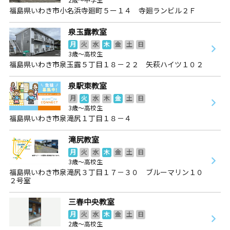
福島県いわき市小名浜寺廻町５ー１４ 寺廻ランビル２Ｆ
泉玉露教室
月
火
水
木
金
土
日
3歳～高校生
福島県いわき市泉玉露５丁目１８－２２ 矢萩ハイツ１０２
泉駅東教室
月
火
水
木
金
土
日
3歳～高校生
福島県いわき市泉滝尻１丁目１８－４
滝尻教室
月
火
水
木
金
土
日
3歳～高校生
福島県いわき市泉滝尻３丁目１７－３０ ブルーマリン１０
２号室
三春中央教室
月
火
水
木
金
土
日
2歳～高校生