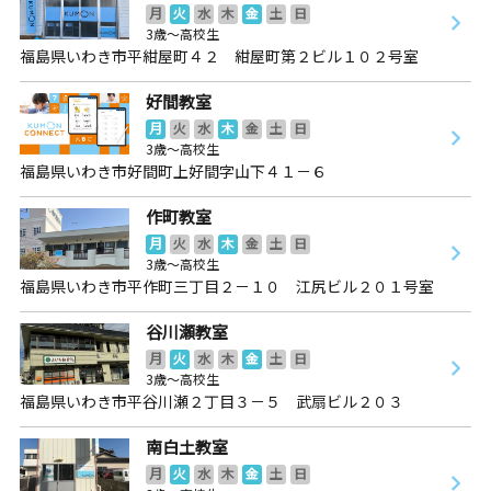
月
火
水
木
金
土
日
3歳～高校生
福島県いわき市平紺屋町４２ 紺屋町第２ビル１０２号室
好間教室
月
火
水
木
金
土
日
3歳～高校生
福島県いわき市好間町上好間字山下４１－６
作町教室
月
火
水
木
金
土
日
3歳～高校生
福島県いわき市平作町三丁目２－１０ 江尻ビル２０１号室
谷川瀬教室
月
火
水
木
金
土
日
3歳～高校生
福島県いわき市平谷川瀬２丁目３－５ 武扇ビル２０３
南白土教室
月
火
水
木
金
土
日