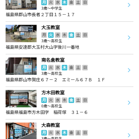
月
火
水
木
金
土
日
3歳～中学生
福島県郡山市長者２丁目１５－１７
大玉教室
月
火
水
木
金
土
日
3歳～高校生
福島県安達郡大玉村大山字後川一番地
南名倉教室
月
火
水
木
金
土
日
3歳～高校生
福島県郡山市賀庄６７－２ エミール６７Ｂ １Ｆ
方木田教室
月
火
水
木
金
土
日
0歳～高校生
福島県福島市方木田字 稲荷塚 ３１－６
大森教室
月
火
水
木
金
土
日
3歳～高校生