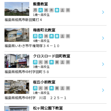
飯豊教室
月
火
水
木
金
土
日
1歳～高校生
福島県相馬市新田鷺打４
梅香町北教室
月
火
水
木
金
土
日
4歳～高校生
福島県いわき市平権現塚３４－１０
クロスロード田町教室
月
火
水
木
金
土
日
3歳～高校生
福島県相馬市中村字田町５８
桜丘小前教室
月
火
水
木
金
土
日
1歳～高校生
福島県相馬市中村字 川沼 ２２５－１
松ヶ岡公園下教室