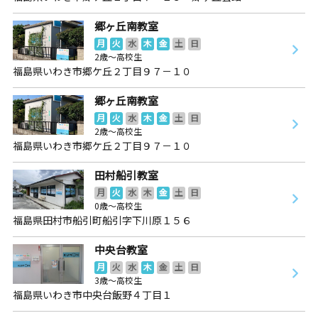
郷ヶ丘南教室
月
火
水
木
金
土
日
2歳～高校生
福島県いわき市郷ケ丘２丁目９７－１０
郷ヶ丘南教室
月
火
水
木
金
土
日
2歳～高校生
福島県いわき市郷ケ丘２丁目９７－１０
田村船引教室
月
火
水
木
金
土
日
0歳～高校生
福島県田村市船引町船引字下川原１５６
中央台教室
月
火
水
木
金
土
日
3歳～高校生
福島県いわき市中央台飯野４丁目１