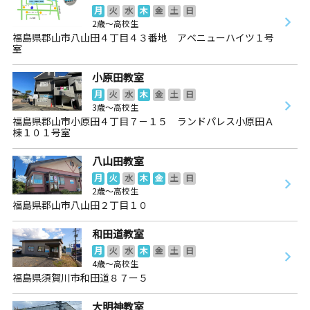
月
火
水
木
金
土
日
2歳～高校生
福島県郡山市八山田４丁目４３番地 アベニューハイツ１号
室
小原田教室
月
火
水
木
金
土
日
3歳～高校生
福島県郡山市小原田４丁目７－１５ ランドパレス小原田Ａ
棟１０１号室
八山田教室
月
火
水
木
金
土
日
2歳～高校生
福島県郡山市八山田２丁目１０
和田道教室
月
火
水
木
金
土
日
4歳～高校生
福島県須賀川市和田道８７ー５
大明神教室