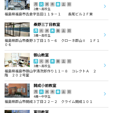
月
火
水
木
金
土
日
2歳～高校生
福島県福島市吉倉字吉田１１９－１ 長尾ビル２Ｆ東
桑野三丁目教室
月
火
水
木
金
土
日
3歳～高校生
福島県郡山市桑野３丁目１５－６ クローネ郡山Ⅱ １Ｆ１
０６
御山教室
月
火
水
木
金
土
日
3歳～高校生
福島県福島市御山字清次郎作り１１－８ コレクトＡ ２
階 ２０２号室
開成小前教室
月
火
水
木
金
土
日
4歳～中学生
福島県郡山市開成３丁目２２－２ クライム開成１０１
富田教室