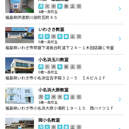
月
火
水
木
金
土
日
4歳～高校生
福島県伊達郡川俣町瓦町４５
いわさき教室
月
火
水
木
金
土
日
0歳～高校生
福島県いわき市常磐下湯長谷町道下２４－１木田店舗Ｃ号室
小名浜玉川教室
月
火
水
木
金
土
日
0歳～高校生
福島県いわき市小名浜住吉字搦３２－５ ＩＡビル２Ｆ
小名浜大原教室
月
火
水
木
金
土
日
3歳～高校生
福島県いわき市小名浜大原小滝町１９－１５ 西ハイツ１Ｆ
岡小名教室
月
火
水
木
金
土
日