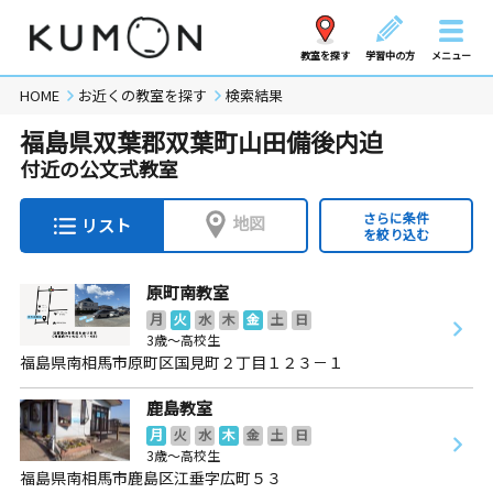
教室を探す
学習中の方
メニュー
HOME
お近くの教室を探す
検索結果
福島県双葉郡双葉町山田備後内迫
付近の公文式教室
さらに条件
地図
リスト
を絞り込む
原町南教室
月
火
水
木
金
土
日
3歳～高校生
福島県南相馬市原町区国見町２丁目１２３－１
鹿島教室
月
火
水
木
金
土
日
3歳～高校生
福島県南相馬市鹿島区江垂字広町５３