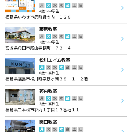
月
火
水
木
金
土
日
4歳～中学生
福島県いわき市錦町綾の内 １２８
藤尾教室
月
火
水
木
金
土
日
2歳～中学生
宮城県角田市尾山字横町 ７３－４
松川エイム教室
月
火
水
木
金
土
日
0歳～高校生
福島県福島市松川町字鼓ヶ岡３８－１ ２階
郭内教室
月
火
水
木
金
土
日
3歳～高校生
福島県二本松市郭内１丁目１３番地１１
関田教室
月
火
水
木
金
土
日