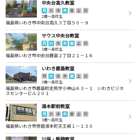
中央台高久教室
月
火
水
木
金
土
日
2歳～高校生
福島県いわき市中央台高久３丁目５０－９
サウス中央台教室
月
火
水
木
金
土
日
3歳～高校生
福島県いわき市中央台鹿島２丁目２１－１６
いわき鹿島教室
月
火
水
木
金
土
日
3歳～高校生
福島県いわき市鹿島町走熊字小神山６３－１ いわきビジネ
スセンタービル２０１
湯本駅前教室
月
火
水
木
金
土
日
3歳～高校生
福島県いわき市常磐湯本町天王崎１－１３０
川俣・飯舘教室