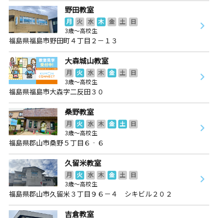
野田教室
月
火
水
木
金
土
日
3歳～高校生
福島県福島市野田町４丁目２－１３
大森城山教室
月
火
水
木
金
土
日
3歳～高校生
福島県福島市大森字二反田３０
桑野教室
月
火
水
木
金
土
日
3歳～高校生
福島県郡山市桑野５丁目６‐６
久留米教室
月
火
水
木
金
土
日
3歳～高校生
福島県郡山市久留米３丁目９６－４ シキビル２０２
吉倉教室