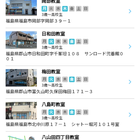
岡部教室
月
火
水
木
金
土
日
3歳～高校生
福島県福島市岡部字岡部３９－１
日和田教室
月
火
水
木
金
土
日
3歳～高校生
福島県郡山市日和田町字千峯坦１０８ サンロード弐番館０
０１
梅田教室
月
火
水
木
金
土
日
3歳～高校生
福島県郡山市富久山町久保田梅田１７１－３
八島町教室
月
火
水
木
金
土
日
3歳～高校生
福島県福島市北中川原１７－１ シャトー堀河１０１号室
八山田四丁目教室