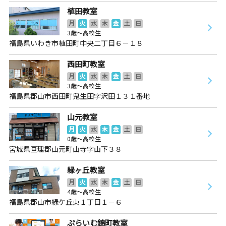
植田教室
月
火
水
木
金
土
日
3歳～高校生
福島県いわき市植田町中央二丁目６－１８
西田町教室
月
火
水
木
金
土
日
3歳～高校生
福島県郡山市西田町鬼生田字沢田１３１番地
山元教室
月
火
水
木
金
土
日
0歳～高校生
宮城県亘理郡山元町山寺字山下３８
緑ヶ丘教室
月
火
水
木
金
土
日
4歳～高校生
福島県郡山市緑ケ丘東１丁目１－６
ぷらいむ錦町教室