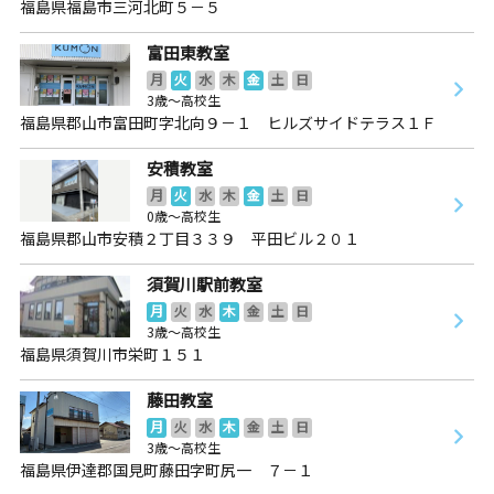
福島県福島市三河北町５－５
富田東教室
月
火
水
木
金
土
日
3歳～高校生
福島県郡山市富田町字北向９－１ ヒルズサイドテラス１Ｆ
安積教室
月
火
水
木
金
土
日
0歳～高校生
福島県郡山市安積２丁目３３９ 平田ビル２０１
須賀川駅前教室
月
火
水
木
金
土
日
3歳～高校生
福島県須賀川市栄町１５１
藤田教室
月
火
水
木
金
土
日
3歳～高校生
福島県伊達郡国見町藤田字町尻一 ７－１