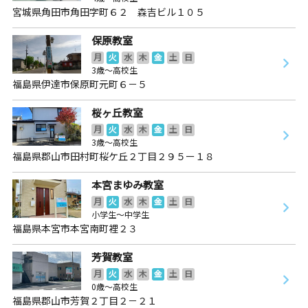
宮城県角田市角田字町６２ 森吉ビル１０５
保原教室
月
火
水
木
金
土
日
3歳～高校生
福島県伊達市保原町元町６－５
桜ヶ丘教室
月
火
水
木
金
土
日
3歳～高校生
福島県郡山市田村町桜ケ丘２丁目２９５ー１８
本宮まゆみ教室
月
火
水
木
金
土
日
小学生～中学生
福島県本宮市本宮南町裡２３
芳賀教室
月
火
水
木
金
土
日
0歳～高校生
福島県郡山市芳賀２丁目２－２１