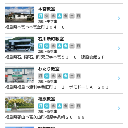
本宮教室
月
火
水
木
金
土
日
3歳～中学生
福島県本宮市本宮舘町１０４－６
石川新町教室
月
火
水
木
金
土
日
2歳～高校生
福島県石川郡石川町双里字本宮５３－６ 建設会館２Ｆ
わたり教室
月
火
水
木
金
土
日
3歳～高校生
福島県福島市渡利字番匠町３－１ ポモドーリＡ ２０３
福原教室
月
火
水
木
金
土
日
3歳～高校生
福島県郡山市富久山町福原字泉崎２６－８８