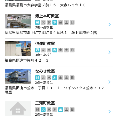
福島県福島市大森字堂ノ前１５ 大森ハイツ１Ｃ
瀬上本町教室
月
火
水
木
金
土
日
3歳～高校生
福島県福島市瀬上町字本町６４番地１ 瀬上事務所２階
伊達町教室
月
火
水
木
金
土
日
3歳～高校生
福島県伊達市片町４２－３
なみき教室
月
火
水
木
金
土
日
2歳～高校生
福島県郡山市並木１丁目１８－１ ワインハウス並木３０２
号室
三河町教室
月
火
水
木
金
土
日
2歳～高校生