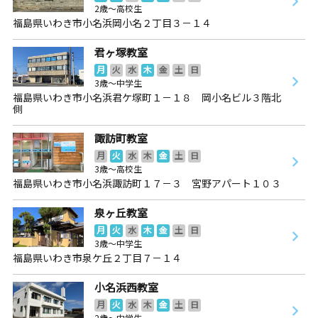
2歳～高校生
福島県いわき市小名浜岡小名２丁目３－１４
君ヶ塚教室
月
火
水
木
金
土
日
3歳～中学生
福島県いわき市小名浜君ケ塚町１－１８ 岡小名ビル３階北
側
諏訪町教室
月
火
水
木
金
土
日
3歳～高校生
福島県いわき市小名浜諏訪町１７－３ 宮野アパート１０３
泉ヶ丘教室
月
火
水
木
金
土
日
3歳～中学生
福島県いわき市泉ケ丘２丁目７－１４
小名浜西教室
月
火
水
木
金
土
日
2歳～中学生