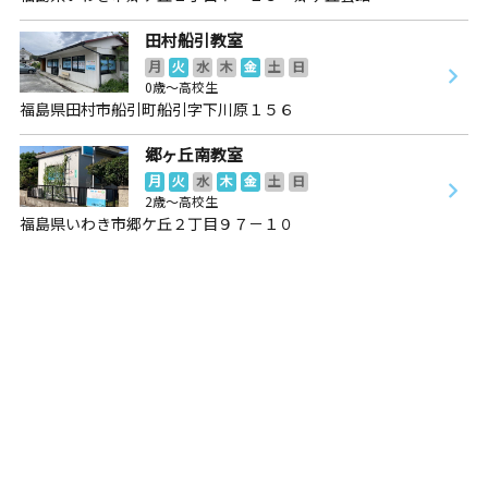
田村船引教室
月
火
水
木
金
土
日
0歳～高校生
福島県田村市船引町船引字下川原１５６
郷ヶ丘南教室
月
火
水
木
金
土
日
2歳～高校生
福島県いわき市郷ケ丘２丁目９７－１０
郷ヶ丘南教室
月
火
水
木
金
土
日
2歳～高校生
福島県いわき市郷ケ丘２丁目９７－１０
中央台教室
月
火
水
木
金
土
日
3歳～高校生
福島県いわき市中央台飯野４丁目１