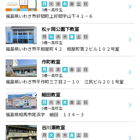
月
火
水
木
金
土
日
3歳～高校生
福島県いわき市好間町上好間字山下４１－６
松ヶ岡公園下教室
月
火
水
木
金
土
日
3歳～高校生
福島県いわき市平紺屋町４２ 紺屋町第２ビル１０２号室
作町教室
月
火
水
木
金
土
日
3歳～高校生
福島県いわき市平作町三丁目２－１０ 江尻ビル２０１号室
細田教室
月
火
水
木
金
土
日
0歳～高校生
福島県相馬市尾浜字 細田 １３４－３
谷川瀬教室
月
火
水
木
金
土
日