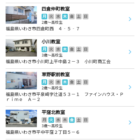
四倉仲町教室
月
火
水
木
金
土
日
2歳～高校生
福島県いわき市四倉町西 ４‐５‐７
小川教室
月
火
水
木
金
土
日
3歳～高校生
福島県いわき市小川町上平中島２－３ 小川町商工会
草野駅前教室
月
火
水
木
金
土
日
2歳～高校生
福島県いわき市平泉崎字辻道５３－１ ファインハウス・Ｐ
ｒｉｍｅ Ａ－２
平窪北教室
月
火
水
木
金
土
日
3歳～高校生
福島県いわき市平中平窪２丁目５－６