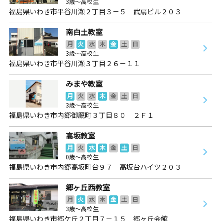
3歳～高校生
福島県いわき市平谷川瀬２丁目３－５ 武扇ビル２０３
南白土教室
月
火
水
木
金
土
日
3歳～高校生
福島県いわき市平谷川瀬３丁目２６－１１
みまや教室
月
火
水
木
金
土
日
3歳～高校生
福島県いわき市内郷御厩町３丁目８０ ２Ｆ１
高坂教室
月
火
水
木
金
土
日
0歳～高校生
福島県いわき市内郷高坂町台９７ 高坂台ハイツ２０３
郷ヶ丘西教室
月
火
水
木
金
土
日
3歳～高校生
福島県いわき市郷ケ丘２丁目７－１５ 郷ヶ丘会館