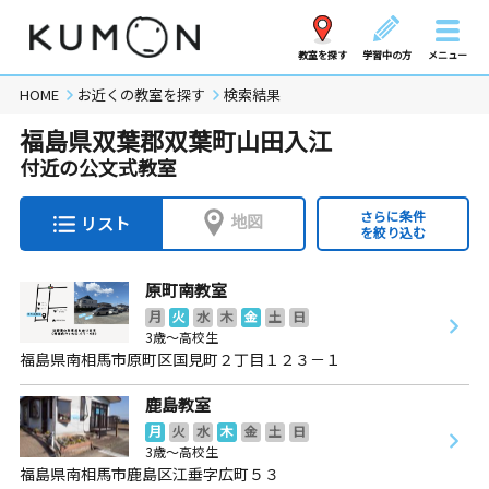
教室を探す
学習中の方
メニュー
HOME
お近くの教室を探す
検索結果
福島県双葉郡双葉町山田入江
付近の公文式教室
さらに条件
地図
リスト
を絞り込む
原町南教室
月
火
水
木
金
土
日
3歳～高校生
福島県南相馬市原町区国見町２丁目１２３－１
鹿島教室
月
火
水
木
金
土
日
3歳～高校生
福島県南相馬市鹿島区江垂字広町５３