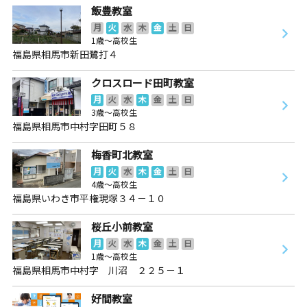
飯豊教室
月
火
水
木
金
土
日
1歳～高校生
福島県相馬市新田鷺打４
クロスロード田町教室
月
火
水
木
金
土
日
3歳～高校生
福島県相馬市中村字田町５８
梅香町北教室
月
火
水
木
金
土
日
4歳～高校生
福島県いわき市平権現塚３４－１０
桜丘小前教室
月
火
水
木
金
土
日
1歳～高校生
福島県相馬市中村字 川沼 ２２５－１
好間教室