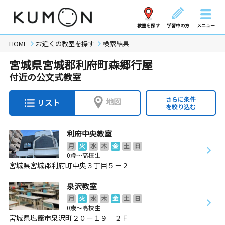
教室を探す
学習中の方
メニュー
HOME
お近くの教室を探す
検索結果
宮城県宮城郡利府町森郷行屋
付近の公文式教室
さらに条件
地図
リスト
を絞り込む
利府中央教室
月
火
水
木
金
土
日
0歳～高校生
宮城県宮城郡利府町中央３丁目５－２
泉沢教室
月
火
水
木
金
土
日
0歳～高校生
宮城県塩竈市泉沢町２０ー１９ ２Ｆ