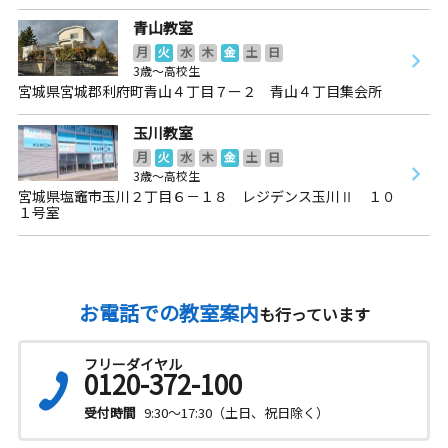
青山教室
月
火
水
木
金
土
日
3歳～高校生
宮城県宮城郡利府町青山４丁目７ー２ 青山４丁目集会所
玉川教室
月
火
水
木
金
土
日
3歳～高校生
宮城県塩竈市玉川２丁目６－１８ レジデンス玉川Ⅱ １０
１号室
お電話での教室案内
も行っています
フリーダイヤル
0120-372-100
受付時間
9:30～17:30（土日、祝日除く）