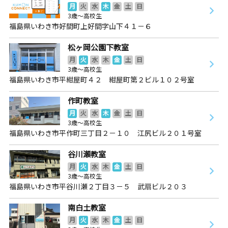
月
火
水
木
金
土
日
3歳～高校生
福島県いわき市好間町上好間字山下４１－６
松ヶ岡公園下教室
月
火
水
木
金
土
日
3歳～高校生
福島県いわき市平紺屋町４２ 紺屋町第２ビル１０２号室
作町教室
月
火
水
木
金
土
日
3歳～高校生
福島県いわき市平作町三丁目２－１０ 江尻ビル２０１号室
谷川瀬教室
月
火
水
木
金
土
日
3歳～高校生
福島県いわき市平谷川瀬２丁目３－５ 武扇ビル２０３
南白土教室
月
火
水
木
金
土
日