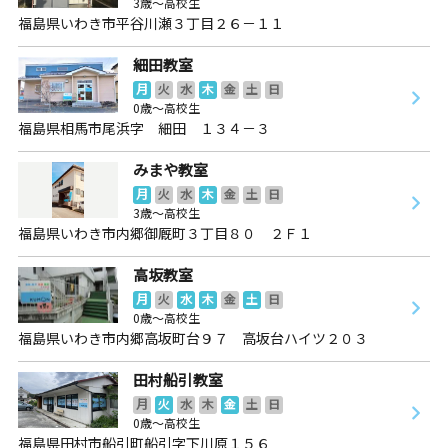
3歳～高校生
福島県いわき市平谷川瀬３丁目２６－１１
細田教室
月
火
水
木
金
土
日
0歳～高校生
福島県相馬市尾浜字 細田 １３４－３
みまや教室
月
火
水
木
金
土
日
3歳～高校生
福島県いわき市内郷御厩町３丁目８０ ２Ｆ１
高坂教室
月
火
水
木
金
土
日
0歳～高校生
福島県いわき市内郷高坂町台９７ 高坂台ハイツ２０３
田村船引教室
月
火
水
木
金
土
日
0歳～高校生
福島県田村市船引町船引字下川原１５６