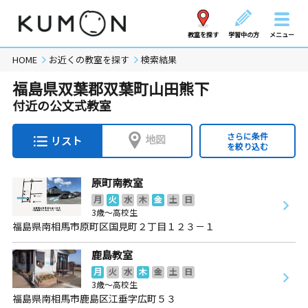
教室を探す
学習中の方
メニュー
HOME
お近くの教室を探す
検索結果
福島県双葉郡双葉町山田熊下
付近の公文式教室
さらに条件
地図
リスト
を絞り込む
原町南教室
月
火
水
木
金
土
日
3歳～高校生
福島県南相馬市原町区国見町２丁目１２３－１
鹿島教室
月
火
水
木
金
土
日
3歳～高校生
福島県南相馬市鹿島区江垂字広町５３