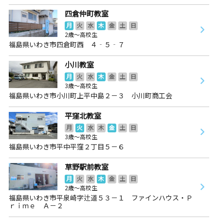
四倉仲町教室
月
火
水
木
金
土
日
2歳～高校生
福島県いわき市四倉町西 ４‐５‐７
小川教室
月
火
水
木
金
土
日
3歳～高校生
福島県いわき市小川町上平中島２－３ 小川町商工会
平窪北教室
月
火
水
木
金
土
日
3歳～高校生
福島県いわき市平中平窪２丁目５－６
草野駅前教室
月
火
水
木
金
土
日
2歳～高校生
福島県いわき市平泉崎字辻道５３－１ ファインハウス・Ｐ
ｒｉｍｅ Ａ－２