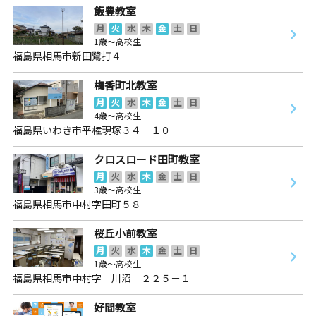
飯豊教室
月
火
水
木
金
土
日
1歳～高校生
福島県相馬市新田鷺打４
梅香町北教室
月
火
水
木
金
土
日
4歳～高校生
福島県いわき市平権現塚３４－１０
クロスロード田町教室
月
火
水
木
金
土
日
3歳～高校生
福島県相馬市中村字田町５８
桜丘小前教室
月
火
水
木
金
土
日
1歳～高校生
福島県相馬市中村字 川沼 ２２５－１
好間教室