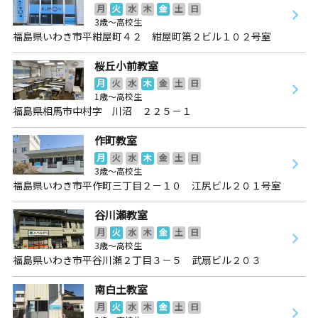
月
火
水
木
金
土
日
3歳～高校生
福島県いわき市平紺屋町４２ 紺屋町第２ビル１０２号室
桜丘小前教室
月
火
水
木
金
土
日
1歳～高校生
福島県相馬市中村字 川沼 ２２５－１
作町教室
月
火
水
木
金
土
日
3歳～高校生
福島県いわき市平作町三丁目２－１０ 江尻ビル２０１号室
谷川瀬教室
月
火
水
木
金
土
日
3歳～高校生
福島県いわき市平谷川瀬２丁目３－５ 武扇ビル２０３
南白土教室
月
火
水
木
金
土
日