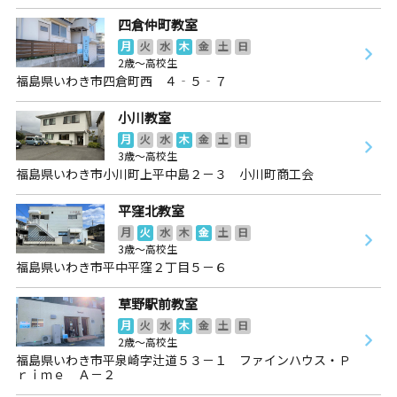
四倉仲町教室
月
火
水
木
金
土
日
2歳～高校生
福島県いわき市四倉町西 ４‐５‐７
小川教室
月
火
水
木
金
土
日
3歳～高校生
福島県いわき市小川町上平中島２－３ 小川町商工会
平窪北教室
月
火
水
木
金
土
日
3歳～高校生
福島県いわき市平中平窪２丁目５－６
草野駅前教室
月
火
水
木
金
土
日
2歳～高校生
福島県いわき市平泉崎字辻道５３－１ ファインハウス・Ｐ
ｒｉｍｅ Ａ－２