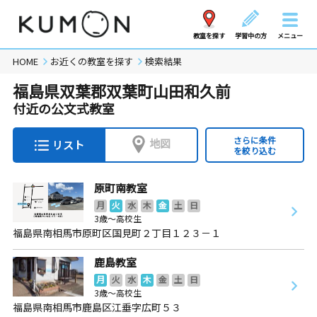
教室を探す
学習中の方
メニュー
HOME
お近くの教室を探す
検索結果
福島県双葉郡双葉町山田和久前
付近の公文式教室
さらに条件
地図
リスト
を絞り込む
原町南教室
月
火
水
木
金
土
日
3歳～高校生
福島県南相馬市原町区国見町２丁目１２３－１
鹿島教室
月
火
水
木
金
土
日
3歳～高校生
福島県南相馬市鹿島区江垂字広町５３