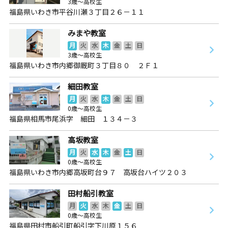
3歳～高校生
福島県いわき市平谷川瀬３丁目２６－１１
みまや教室
月
火
水
木
金
土
日
3歳～高校生
福島県いわき市内郷御厩町３丁目８０ ２Ｆ１
細田教室
月
火
水
木
金
土
日
0歳～高校生
福島県相馬市尾浜字 細田 １３４－３
高坂教室
月
火
水
木
金
土
日
0歳～高校生
福島県いわき市内郷高坂町台９７ 高坂台ハイツ２０３
田村船引教室
月
火
水
木
金
土
日
0歳～高校生
福島県田村市船引町船引字下川原１５６