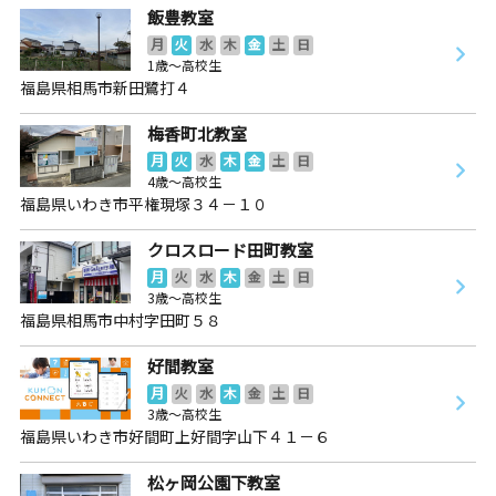
飯豊教室
月
火
水
木
金
土
日
1歳～高校生
福島県相馬市新田鷺打４
梅香町北教室
月
火
水
木
金
土
日
4歳～高校生
福島県いわき市平権現塚３４－１０
クロスロード田町教室
月
火
水
木
金
土
日
3歳～高校生
福島県相馬市中村字田町５８
好間教室
月
火
水
木
金
土
日
3歳～高校生
福島県いわき市好間町上好間字山下４１－６
松ヶ岡公園下教室