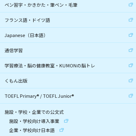
ペン習字・かきかた・筆ペン・毛筆
フランス語・ドイツ語
Japanese（日本語）
通信学習
学習療法・脳の健康教室・KUMONの脳トレ
くもん出版
TOEFL Primary
®
/
TOEFL Junior
®
施設・学校・企業での公文式
施設・学校向け導入事業
企業・学校向け日本語