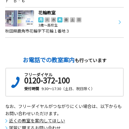
Ｆ Ｂ‐６
花輪教室
月
火
水
木
金
土
日
3歳～高校生
秋田県鹿角市花輪字下花輪１番地３
お電話での教室案内
も行っています
フリーダイヤル
0120-372-100
受付時間
9:30～17:30（土日、祝日除く）
なお、フリーダイヤルがつながりにくい場合は、以下からも
お問い合わせいただけます。
近くの教室を案内してほしい
学習に関するお問い合わせ