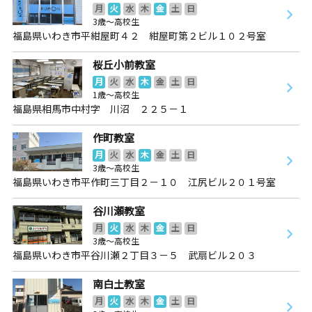
月
火
水
木
金
土
日
3歳～高校生
福島県いわき市平紺屋町４２ 紺屋町第２ビル１０２号室
桜丘小前教室
月
火
水
木
金
土
日
1歳～高校生
福島県相馬市中村字 川沼 ２２５－１
作町教室
月
火
水
木
金
土
日
3歳～高校生
福島県いわき市平作町三丁目２－１０ 江尻ビル２０１号室
谷川瀬教室
月
火
水
木
金
土
日
3歳～高校生
福島県いわき市平谷川瀬２丁目３－５ 武扇ビル２０３
南白土教室
月
火
水
木
金
土
日