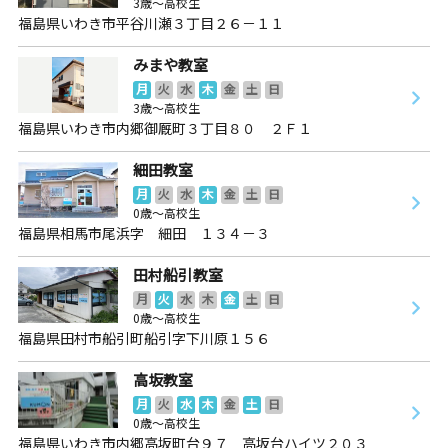
3歳～高校生
福島県いわき市平谷川瀬３丁目２６－１１
みまや教室
月
火
水
木
金
土
日
3歳～高校生
福島県いわき市内郷御厩町３丁目８０ ２Ｆ１
細田教室
月
火
水
木
金
土
日
0歳～高校生
福島県相馬市尾浜字 細田 １３４－３
田村船引教室
月
火
水
木
金
土
日
0歳～高校生
福島県田村市船引町船引字下川原１５６
高坂教室
月
火
水
木
金
土
日
0歳～高校生
福島県いわき市内郷高坂町台９７ 高坂台ハイツ２０３