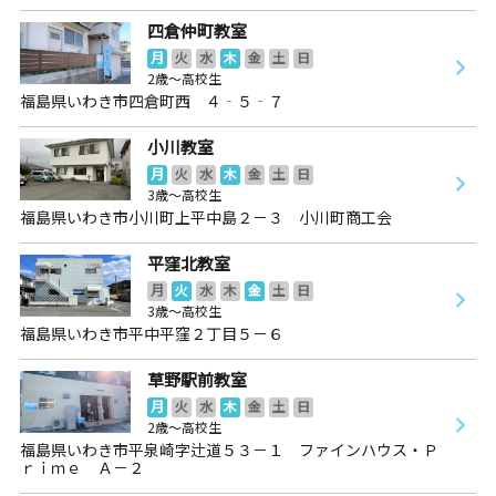
四倉仲町教室
月
火
水
木
金
土
日
2歳～高校生
福島県いわき市四倉町西 ４‐５‐７
小川教室
月
火
水
木
金
土
日
3歳～高校生
福島県いわき市小川町上平中島２－３ 小川町商工会
平窪北教室
月
火
水
木
金
土
日
3歳～高校生
福島県いわき市平中平窪２丁目５－６
草野駅前教室
月
火
水
木
金
土
日
2歳～高校生
福島県いわき市平泉崎字辻道５３－１ ファインハウス・Ｐ
ｒｉｍｅ Ａ－２