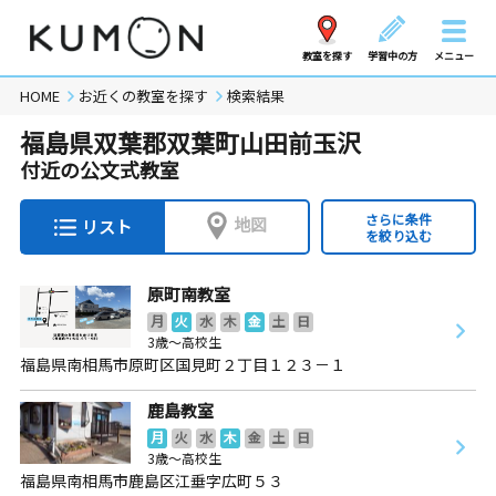
教室を探す
学習中の方
メニュー
HOME
お近くの教室を探す
検索結果
福島県双葉郡双葉町山田前玉沢
付近の公文式教室
さらに条件
地図
リスト
を絞り込む
原町南教室
月
火
水
木
金
土
日
3歳～高校生
福島県南相馬市原町区国見町２丁目１２３－１
鹿島教室
月
火
水
木
金
土
日
3歳～高校生
福島県南相馬市鹿島区江垂字広町５３