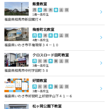
飯豊教室
月
火
水
木
金
土
日
1歳～高校生
福島県相馬市新田鷺打４
梅香町北教室
月
火
水
木
金
土
日
4歳～高校生
福島県いわき市平権現塚３４－１０
クロスロード田町教室
月
火
水
木
金
土
日
3歳～高校生
福島県相馬市中村字田町５８
好間教室
月
火
水
木
金
土
日
3歳～高校生
福島県いわき市好間町上好間字山下４１－６
松ヶ岡公園下教室