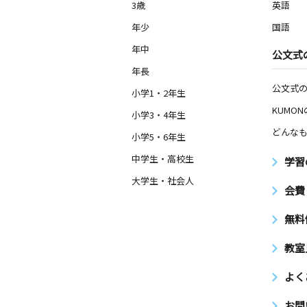
3歳
英語
年少
国語
年中
公文式
年長
公文式
小学1・2年生
KUMO
小学3・4年生
どんなも
小学5・6年生
中学生・高校生
学習
大学生・社会人
会費
無料
教室
よく
お問