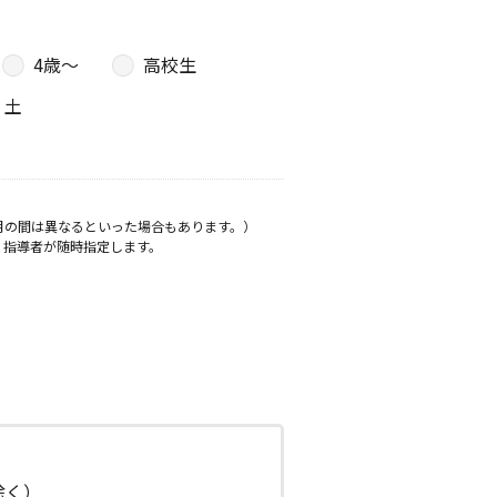
4歳〜
高校生
土
月の間は異なるといった場合もあります。）
、指導者が随時指定します。
日除く）