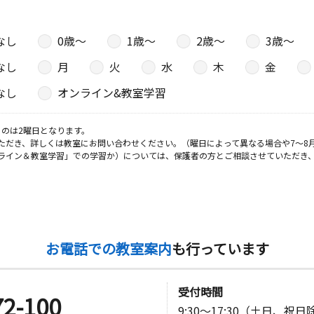
なし
0歳〜
1歳〜
2歳〜
3歳〜
なし
月
火
水
木
金
なし
オンライン&教室学習
のは2曜日となります。
ただき、詳しくは教室にお問い合わせください。（曜日によって異なる場合や7～8
ライン＆教室学習」での学習か）については、保護者の方とご相談させていただき
お電話での教室案内
も行っています
受付時間
72-100
9:30～17:30（土日、祝