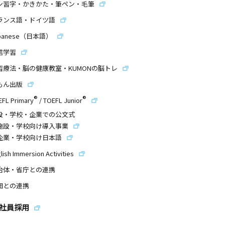
ン習字・かきかた・筆ペン・毛筆
ランス語・ドイツ語
panese（日本語）
信学習
習療法・脳の健康教室・KUMONの脳トレ
もん出版
®
®
EFL Primary
/
TOEFL Junior
設・学校・企業での公文式
施設・学校向け導入事業
企業・学校向け日本語
lish Immersion Activities
治体・省庁との連携
団との連携
社員採用