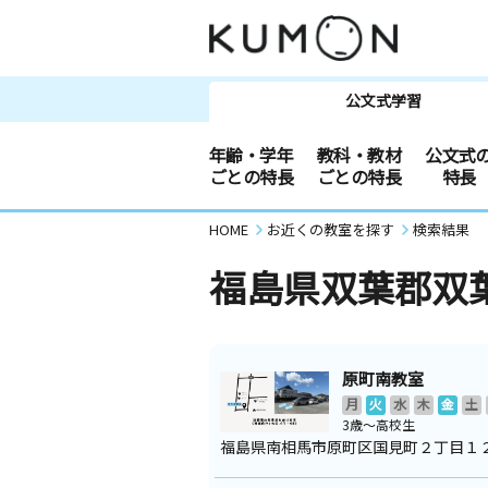
公文式学習
年齢・学年
教科・教材
公文式
ごとの特長
ごとの特長
特長
HOME
お近くの教室を探す
検索結果
福島県双葉郡双
原町南教室
月
火
水
木
金
土
3歳～高校生
福島県南相馬市原町区国見町２丁目１