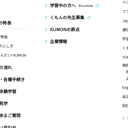
ペ
学習中の方へ
フ
くもんの先生募集
Ja
の特長
KUMONの原点
通
の特長
学
企業情報
Nのふしぎ
く
んだい! KUMON
TO
施
の流れ
・各種手続き
Eng
体験学習
自
見学
財
あるご質問
い合わせ