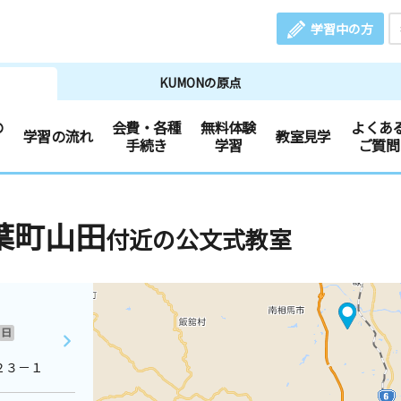
学習中の方
KUMONの原点
の
会費・各種
無料体験
よくあ
学習の流れ
教室見学
手続き
学習
ご質問
葉町山田
付近の公文式教室
日
２３－１