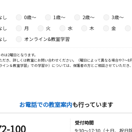
なし
0歳〜
1歳〜
2歳〜
3歳〜
なし
月
火
水
木
金
なし
オンライン&教室学習
のは2曜日となります。
ただき、詳しくは教室にお問い合わせください。（曜日によって異なる場合や7～8
ライン＆教室学習」での学習か）については、保護者の方とご相談させていただき
お電話での教室案内
も行っています
受付時間
72-100
9:30～17:30（土日、祝