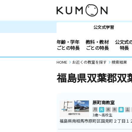
公文式学習
年齢・学年
教科・教材
公文式
ごとの特長
ごとの特長
特長
HOME
お近くの教室を探す
検索結果
福島県双葉郡双
原町南教室
月
火
水
木
金
土
3歳～高校生
福島県南相馬市原町区国見町２丁目１