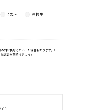
4歳〜
高校生
土
月の間は異なるといった場合もあります。）
、指導者が随時指定します。
日除く）