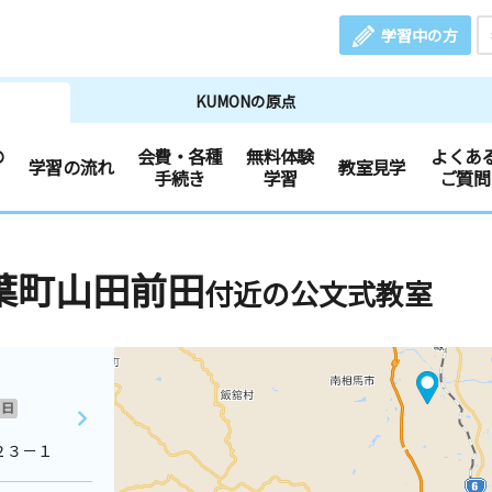
学習中の方
KUMONの原点
の
会費・各種
無料体験
よくあ
学習の流れ
教室見学
手続き
学習
ご質問
葉町山田前田
付近の公文式教室
日
２３－１