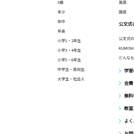
3歳
英語
年少
国語
年中
公文式
年長
公文式
小学1・2年生
KUMO
小学3・4年生
どんなも
小学5・6年生
中学生・高校生
学習
大学生・社会人
会費
無料
教室
よく
お問