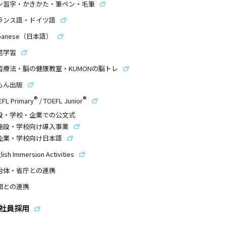
ン習字・かきかた・筆ペン・毛筆
ランス語・ドイツ語
panese（日本語）
信学習
習療法・脳の健康教室・KUMONの脳トレ
もん出版
®
®
EFL Primary
/
TOEFL Junior
設・学校・企業での公文式
施設・学校向け導入事業
企業・学校向け日本語
lish Immersion Activities
治体・省庁との連携
団との連携
社員採用