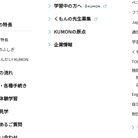
ペ
学習中の方へ
フ
くもんの先生募集
Ja
の特長
KUMONの原点
通
の特長
学
企業情報
Nのふしぎ
く
んだい! KUMON
TO
施
の流れ
・各種手続き
Eng
体験学習
自
見学
財
あるご質問
い合わせ