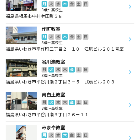
月
火
水
木
金
土
日
3歳～高校生
福島県相馬市中村字田町５８
作町教室
月
火
水
木
金
土
日
3歳～高校生
福島県いわき市平作町三丁目２－１０ 江尻ビル２０１号室
谷川瀬教室
月
火
水
木
金
土
日
3歳～高校生
福島県いわき市平谷川瀬２丁目３－５ 武扇ビル２０３
南白土教室
月
火
水
木
金
土
日
3歳～高校生
福島県いわき市平谷川瀬３丁目２６－１１
みまや教室
月
火
水
木
金
土
日