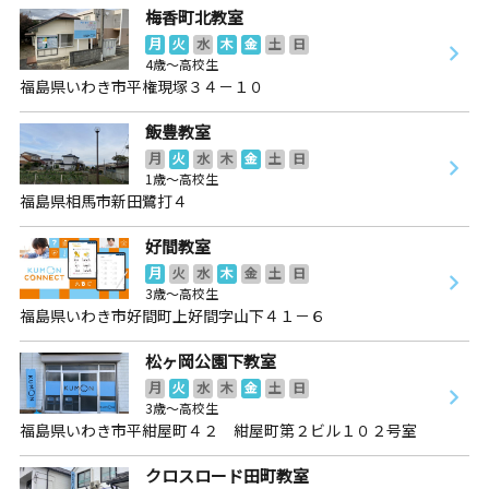
梅香町北教室
月
火
水
木
金
土
日
4歳～高校生
福島県いわき市平権現塚３４－１０
飯豊教室
月
火
水
木
金
土
日
1歳～高校生
福島県相馬市新田鷺打４
好間教室
月
火
水
木
金
土
日
3歳～高校生
福島県いわき市好間町上好間字山下４１－６
松ヶ岡公園下教室
月
火
水
木
金
土
日
3歳～高校生
福島県いわき市平紺屋町４２ 紺屋町第２ビル１０２号室
クロスロード田町教室