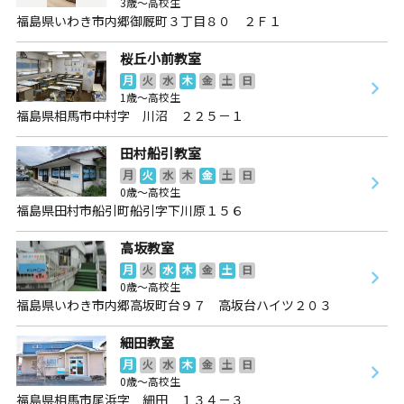
3歳～高校生
福島県いわき市内郷御厩町３丁目８０ ２Ｆ１
桜丘小前教室
月
火
水
木
金
土
日
1歳～高校生
福島県相馬市中村字 川沼 ２２５－１
田村船引教室
月
火
水
木
金
土
日
0歳～高校生
福島県田村市船引町船引字下川原１５６
高坂教室
月
火
水
木
金
土
日
0歳～高校生
福島県いわき市内郷高坂町台９７ 高坂台ハイツ２０３
細田教室
月
火
水
木
金
土
日
0歳～高校生
福島県相馬市尾浜字 細田 １３４－３