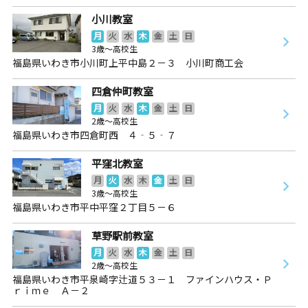
小川教室
月
火
水
木
金
土
日
3歳～高校生
福島県いわき市小川町上平中島２－３ 小川町商工会
四倉仲町教室
月
火
水
木
金
土
日
2歳～高校生
福島県いわき市四倉町西 ４‐５‐７
平窪北教室
月
火
水
木
金
土
日
3歳～高校生
福島県いわき市平中平窪２丁目５－６
草野駅前教室
月
火
水
木
金
土
日
2歳～高校生
福島県いわき市平泉崎字辻道５３－１ ファインハウス・Ｐ
ｒｉｍｅ Ａ－２