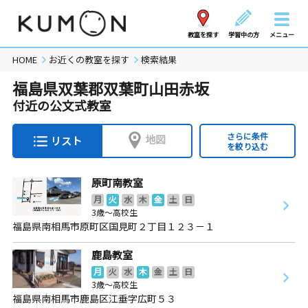
教室を探す
学習中の方
メニュー
HOME
お近くの教室を探す
検索結果
福島県双葉郡双葉町山田赤坂
付近の公文式教室
さらに条件
地図
リスト
を絞り込む
原町南教室
月
火
水
木
金
土
日
3歳～高校生
福島県南相馬市原町区国見町２丁目１２３－１
鹿島教室
月
火
水
木
金
土
日
3歳～高校生
福島県南相馬市鹿島区江垂字広町５３