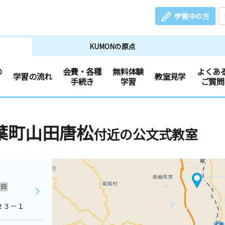
学習中の方
KUMONの原点
の
会費・各種
無料体験
よくあ
学習の流れ
教室見学
手続き
学習
ご質問
葉町山田唐松
付近の公文式教室
日
２３－１