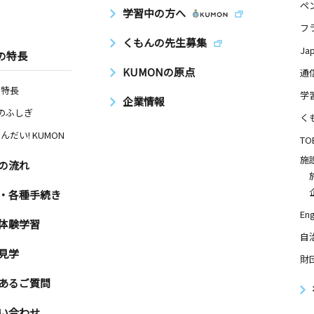
ペ
学習中の方へ
フ
くもんの先生募集
Ja
の特長
KUMONの原点
通
の特長
学
企業情報
Nのふしぎ
く
んだい! KUMON
TO
施
の流れ
・各種手続き
Eng
体験学習
自
見学
財
あるご質問
い合わせ