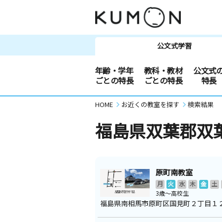
公文式学習
年齢・学年
教科・教材
公文式
ごとの特長
ごとの特長
特長
HOME
お近くの教室を探す
検索結果
福島県双葉郡双
原町南教室
月
火
水
木
金
土
3歳～高校生
福島県南相馬市原町区国見町２丁目１