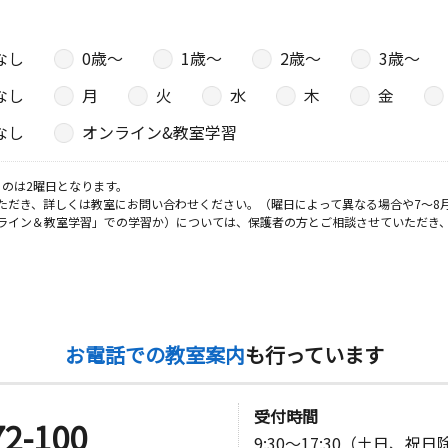
なし
0歳〜
1歳〜
2歳〜
3歳〜
なし
月
火
水
木
金
なし
オンライン&教室学習
のは2曜日となります。
ただき、詳しくは教室にお問い合わせください。（曜日によって異なる場合や7～8
ライン＆教室学習」での学習か）については、保護者の方とご相談させていただき
お電話での教室案内
も行っています
受付時間
72-100
9:30～17:30（土日、祝