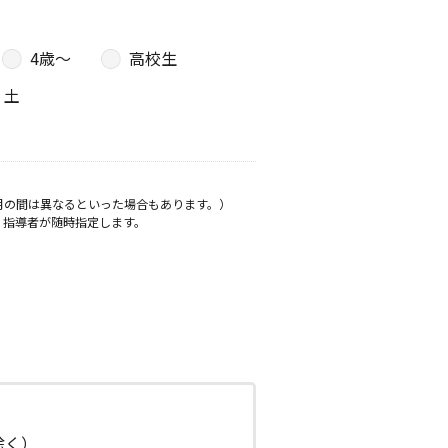
4歳〜
高校生
土
月の間は異なるといった場合もあります。）
、指導者が随時指定します。
日除く）