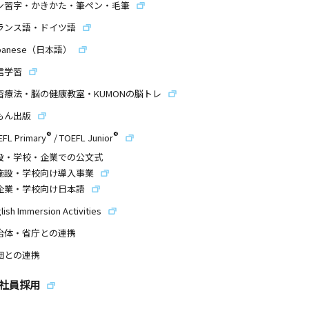
ン習字・かきかた・筆ペン・毛筆
ランス語・ドイツ語
panese（日本語）
信学習
習療法・脳の健康教室・KUMONの脳トレ
もん出版
®
®
EFL Primary
/
TOEFL Junior
設・学校・企業での公文式
施設・学校向け導入事業
企業・学校向け日本語
lish Immersion Activities
治体・省庁との連携
団との連携
社員採用