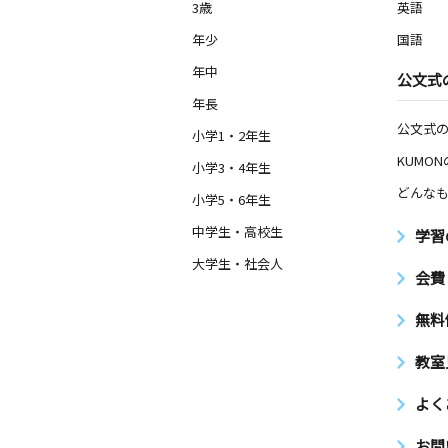
3歳
英語
年少
国語
年中
公文式
年長
公文式
小学1・2年生
KUMO
小学3・4年生
どんなも
小学5・6年生
中学生・高校生
学習
大学生・社会人
会費
無料
教室
よく
お問