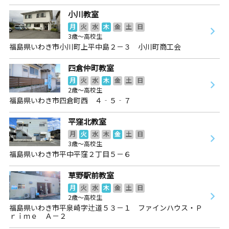
小川教室
月
火
水
木
金
土
日
3歳～高校生
福島県いわき市小川町上平中島２－３ 小川町商工会
四倉仲町教室
月
火
水
木
金
土
日
2歳～高校生
福島県いわき市四倉町西 ４‐５‐７
平窪北教室
月
火
水
木
金
土
日
3歳～高校生
福島県いわき市平中平窪２丁目５－６
草野駅前教室
月
火
水
木
金
土
日
2歳～高校生
福島県いわき市平泉崎字辻道５３－１ ファインハウス・Ｐ
ｒｉｍｅ Ａ－２