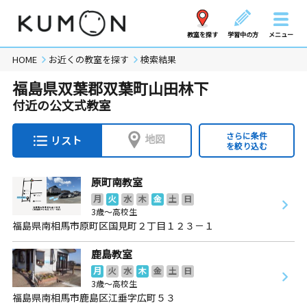
教室を探す
学習中の方
メニュー
HOME
お近くの教室を探す
検索結果
福島県双葉郡双葉町山田林下
付近の公文式教室
さらに条件
地図
リスト
を絞り込む
原町南教室
月
火
水
木
金
土
日
3歳～高校生
福島県南相馬市原町区国見町２丁目１２３－１
鹿島教室
月
火
水
木
金
土
日
3歳～高校生
福島県南相馬市鹿島区江垂字広町５３