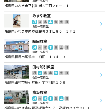
3歳～高校生
福島県いわき市平谷川瀬３丁目２６－１１
みまや教室
月
火
水
木
金
土
日
3歳～高校生
福島県いわき市内郷御厩町３丁目８０ ２Ｆ１
細田教室
月
火
水
木
金
土
日
0歳～高校生
福島県相馬市尾浜字 細田 １３４－３
田村船引教室
月
火
水
木
金
土
日
0歳～高校生
福島県田村市船引町船引字下川原１５６
高坂教室
月
火
水
木
金
土
日
0歳～高校生
福島県いわき市内郷高坂町台９７ 高坂台ハイツ２０３