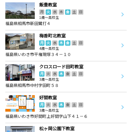
飯豊教室
月
火
水
木
金
土
日
1歳～高校生
福島県相馬市新田鷺打４
梅香町北教室
月
火
水
木
金
土
日
4歳～高校生
福島県いわき市平権現塚３４－１０
クロスロード田町教室
月
火
水
木
金
土
日
3歳～高校生
福島県相馬市中村字田町５８
好間教室
月
火
水
木
金
土
日
3歳～高校生
福島県いわき市好間町上好間字山下４１－６
松ヶ岡公園下教室