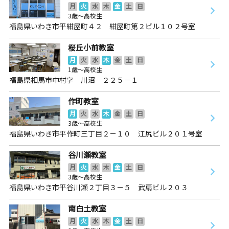
月
火
水
木
金
土
日
3歳～高校生
福島県いわき市平紺屋町４２ 紺屋町第２ビル１０２号室
桜丘小前教室
月
火
水
木
金
土
日
1歳～高校生
福島県相馬市中村字 川沼 ２２５－１
作町教室
月
火
水
木
金
土
日
3歳～高校生
福島県いわき市平作町三丁目２－１０ 江尻ビル２０１号室
谷川瀬教室
月
火
水
木
金
土
日
3歳～高校生
福島県いわき市平谷川瀬２丁目３－５ 武扇ビル２０３
南白土教室
月
火
水
木
金
土
日