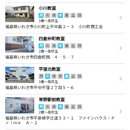
小川教室
月
火
水
木
金
土
日
3歳～高校生
福島県いわき市小川町上平中島２－３ 小川町商工会
四倉仲町教室
月
火
水
木
金
土
日
2歳～高校生
福島県いわき市四倉町西 ４‐５‐７
平窪北教室
月
火
水
木
金
土
日
3歳～高校生
福島県いわき市平中平窪２丁目５－６
草野駅前教室
月
火
水
木
金
土
日
2歳～高校生
福島県いわき市平泉崎字辻道５３－１ ファインハウス・Ｐ
ｒｉｍｅ Ａ－２