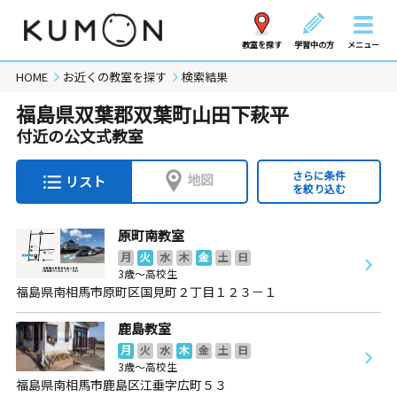
教室を探す
学習中の方
メニュー
HOME
お近くの教室を探す
検索結果
福島県双葉郡双葉町山田下萩平
付近の公文式教室
さらに条件
地図
リスト
を絞り込む
原町南教室
月
火
水
木
金
土
日
3歳～高校生
福島県南相馬市原町区国見町２丁目１２３－１
鹿島教室
月
火
水
木
金
土
日
3歳～高校生
福島県南相馬市鹿島区江垂字広町５３