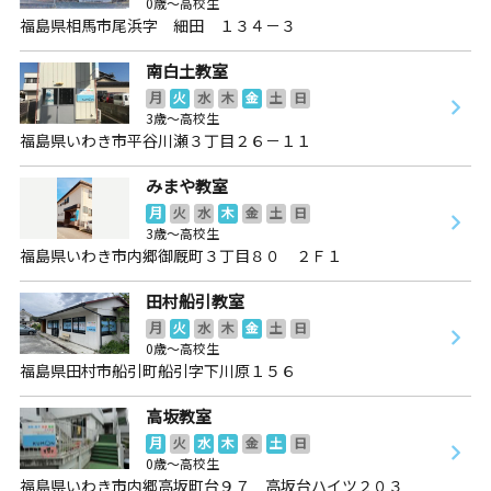
0歳～高校生
福島県相馬市尾浜字 細田 １３４－３
南白土教室
月
火
水
木
金
土
日
3歳～高校生
福島県いわき市平谷川瀬３丁目２６－１１
みまや教室
月
火
水
木
金
土
日
3歳～高校生
福島県いわき市内郷御厩町３丁目８０ ２Ｆ１
田村船引教室
月
火
水
木
金
土
日
0歳～高校生
福島県田村市船引町船引字下川原１５６
高坂教室
月
火
水
木
金
土
日
0歳～高校生
福島県いわき市内郷高坂町台９７ 高坂台ハイツ２０３