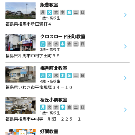
飯豊教室
月
火
水
木
金
土
日
1歳～高校生
福島県相馬市新田鷺打４
クロスロード田町教室
月
火
水
木
金
土
日
3歳～高校生
福島県相馬市中村字田町５８
梅香町北教室
月
火
水
木
金
土
日
4歳～高校生
福島県いわき市平権現塚３４－１０
桜丘小前教室
月
火
水
木
金
土
日
1歳～高校生
福島県相馬市中村字 川沼 ２２５－１
好間教室