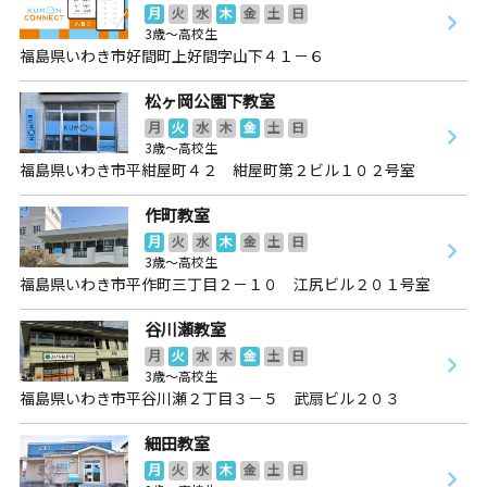
月
火
水
木
金
土
日
3歳～高校生
福島県いわき市好間町上好間字山下４１－６
松ヶ岡公園下教室
月
火
水
木
金
土
日
3歳～高校生
福島県いわき市平紺屋町４２ 紺屋町第２ビル１０２号室
作町教室
月
火
水
木
金
土
日
3歳～高校生
福島県いわき市平作町三丁目２－１０ 江尻ビル２０１号室
谷川瀬教室
月
火
水
木
金
土
日
3歳～高校生
福島県いわき市平谷川瀬２丁目３－５ 武扇ビル２０３
細田教室
月
火
水
木
金
土
日