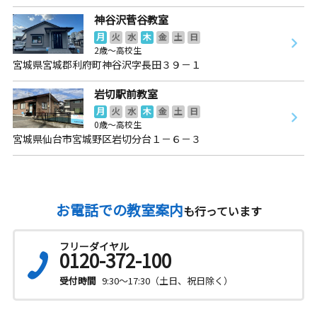
神谷沢菅谷教室
月
火
水
木
金
土
日
2歳～高校生
宮城県宮城郡利府町神谷沢字長田３９－１
岩切駅前教室
月
火
水
木
金
土
日
0歳～高校生
宮城県仙台市宮城野区岩切分台１－６－３
お電話での教室案内
も行っています
フリーダイヤル
0120-372-100
受付時間
9:30～17:30（土日、祝日除く）