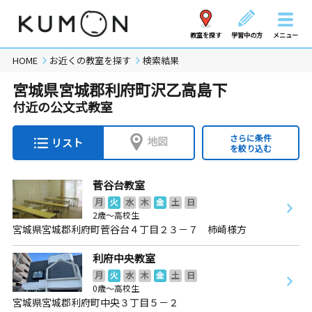
教室を探す
学習中の方
メニュー
HOME
お近くの教室を探す
検索結果
宮城県宮城郡利府町沢乙高島下
付近の公文式教室
さらに条件
地図
リスト
を絞り込む
菅谷台教室
月
火
水
木
金
土
日
2歳～高校生
宮城県宮城郡利府町菅谷台４丁目２３－７ 柿崎様方
利府中央教室
月
火
水
木
金
土
日
0歳～高校生
宮城県宮城郡利府町中央３丁目５－２