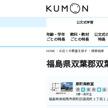
公文式学習
年齢・学年
教科・教材
公文式
ごとの特長
ごとの特長
特長
HOME
お近くの教室を探す
検索結果
福島県双葉郡双
原町南教室
月
火
水
木
金
土
3歳～高校生
福島県南相馬市原町区国見町２丁目１