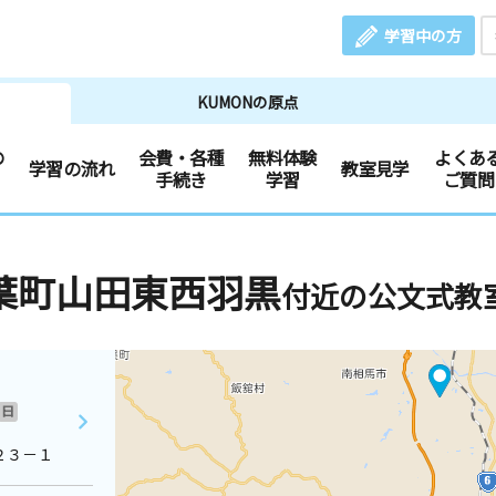
学習中の方
KUMONの原点
の
会費・各種
無料体験
よくあ
学習の流れ
教室見学
手続き
学習
ご質問
葉町山田東西羽黒
付近の公文式教
日
２３－１