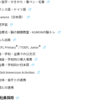
ン習字・かきかた・筆ペン・毛筆
ランス語・ドイツ語
panese（日本語）
信学習
習療法・脳の健康教室・KUMONの脳トレ
もん出版
®
®
EFL Primary
/
TOEFL Junior
設・学校・企業での公文式
施設・学校向け導入事業
企業・学校向け日本語
lish Immersion Activities
治体・省庁との連携
団との連携
社員採用