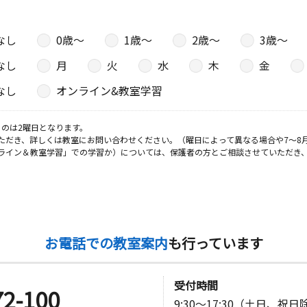
なし
0歳〜
1歳〜
2歳〜
3歳〜
なし
月
火
水
木
金
なし
オンライン&教室学習
のは2曜日となります。
ただき、詳しくは教室にお問い合わせください。（曜日によって異なる場合や7～8
ライン＆教室学習」での学習か）については、保護者の方とご相談させていただき
お電話での教室案内
も行っています
受付時間
72-100
9:30～17:30（土日、祝