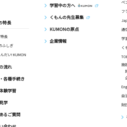
ペ
学習中の方へ
フ
くもんの先生募集
Ja
の特長
KUMONの原点
通
の特長
学
企業情報
Nのふしぎ
く
んだい! KUMON
TO
施
の流れ
・各種手続き
Eng
体験学習
自
見学
財
あるご質問
い合わせ