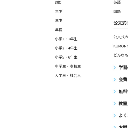
3歳
英語
年少
国語
年中
公文式
年長
公文式
小学1・2年生
KUMO
小学3・4年生
どんなも
小学5・6年生
中学生・高校生
学習
大学生・社会人
会費
無料
教室
よく
お問