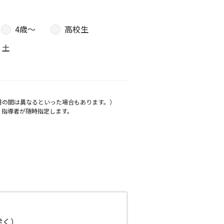
4歳〜
高校生
土
月の間は異なるといった場合もあります。）
、指導者が随時指定します。
日除く）